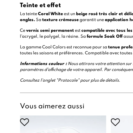
Teinte et effet
La teinte
Coral White
est un
beige rosé très clair et déli
ongles.
Sa
texture crémeuse
garantit une
application h
Ce
vernis semi permanent
est
compatible avec tous les
l'
acrygel
, le
polygel
, la
résine.
Sa
formule Soak Off
assur
La gamme
Cool Colors
est reconnue pour sa
tenue profe
toutes les saisons et préférences. Compatible avec toutes
Informations
couleur :
Nous attirons votre attention sur l
paramètres d'affichage de votre appareil. Par conséquent,
Consultez l'onglet "Protocole" pour plus de détails.
Vous aimerez aussi