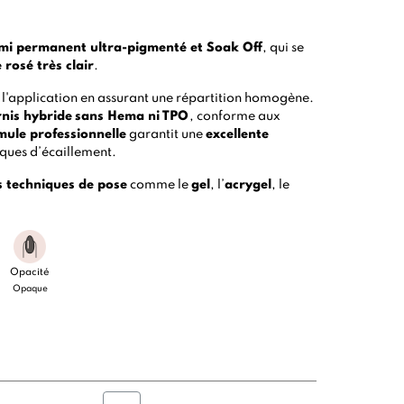
emi permanent ultra-pigmenté et Soak Off
, qui se
 rosé très clair
.
e l'application en assurant une répartition homogène.
rnis hybride
sans Hema ni TPO
, conforme aux
mule professionnelle
garantit une
excellente
sques d’écaillement.
s techniques de pose
comme le
gel
, l’
acrygel
, le
Opacité
Opaque