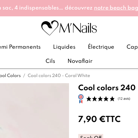
 sac, 4 indispensables… découvrez
notre beach ba
emi Permanents
Liquides
Électrique
Caps
Cils
Novaflair
ool Colors
Cool colors 240 - Coral White
7,90 €
TTC