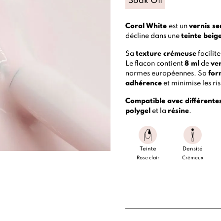
Soak Off
Coral White
est un
vernis s
décline dans une
teinte beige
Sa
texture crémeuse
facilit
Le flacon contient
8 ml
de
ve
normes européennes. Sa
for
adhérence
et minimise les ri
Compatible avec différente
polygel
et la
résine
.
Teinte
Densité
Rose clair
Crémeux