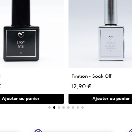
l
Finition - Soak Off
€
12,90 €
Ajouter au panier
Ajouter au panier