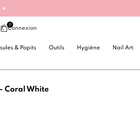
g
☀️
Connexion
ules & Popits
Outils
Hygiène
Nail Art
Cool colors 240 - Coral White
(12 avis)