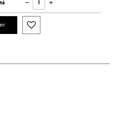
té
er