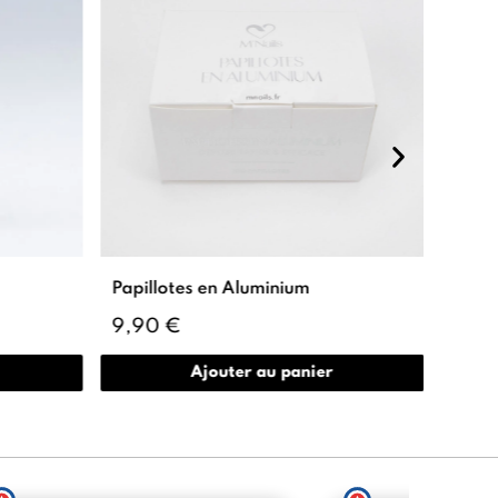
Papillotes en Aluminium
Tube 
9,90 €
5,9
Ajouter au panier