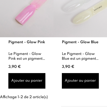
Pigment - Glow Pink
Pigment - Glow Blue
Le Pigment - Glow
Le Pigment - Glow
Pink est un pigment
Blue est un pigment
phosphorescent à la
phosphorescent à la
3,90 €
3,90 €
teinte rose fuchsia . Il
teinte bleu turquoise
brille dans
. Il brille dans
l’obscurité, idé...
l’obscurité, i...
Ajouter au panier
Ajouter au panier
Affichage 1-2 de 2 article(s)