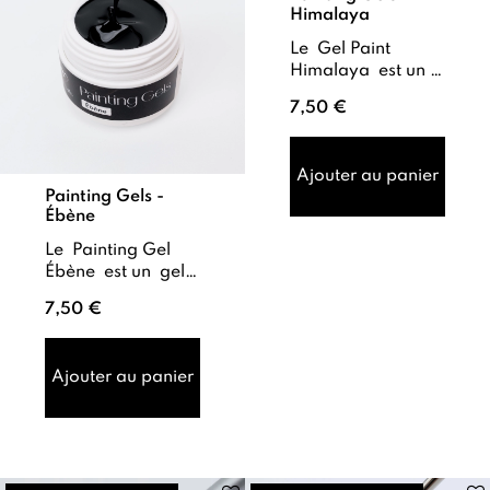
Himalaya
Le Gel Paint
Himalaya est un
gel couleur très
7,50 €
pigmenté ,
spécialement
conçu pour les
Ajouter au panier
poses en finesse et
Painting Gels -
les n...
Ébène
Le Painting Gel
Ébène est un gel
noir pigmenté ,
7,50 €
conçu pour réaliser
des nail arts précis
, des tracés fins
Ajouter au panier
ou...