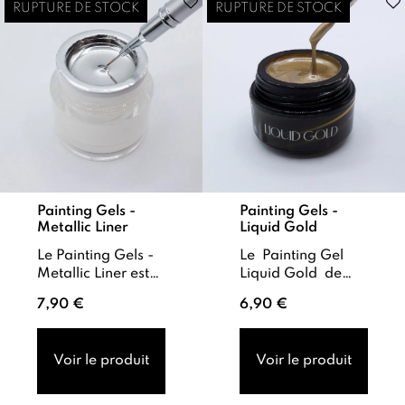
RUPTURE DE STOCK
RUPTURE DE STOCK
Painting Gels -
Painting Gels -
Metallic Liner
Liquid Gold
Le Painting Gels -
Le Painting Gel
Metallic Liner est
Liquid Gold de
un gel paint
M'Nails est un gel
7,90 €
6,90 €
argenté ultra
couleur sans
pigmenté, conçu
résidus à l’effet
pour imiter à la
chrome doré
Voir le produit
Voir le produit
perfection l’e...
intense , sublimé ...