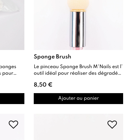
Sponge Brush
Le pinceau Sponge Brush M'Nails est l’
s pour
outil idéal pour réaliser des dégradés
et des effets Babyboomer avec une...
8,50 €
Ajouter au panier