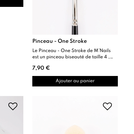
Pinceau - One Stroke
Le Pinceau - One Stroke de M’Nails
est un pinceau biseauté de taille 4 ,
conçu pour réaliser des French
7,90 €
nettes...
Ajouter au panier