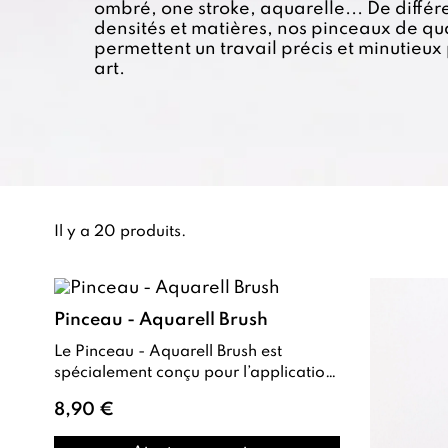
ombré, one stroke, aquarelle... De différe
densités et matières, nos pinceaux de qua
permettent un travail précis et minutieux 
art.
Il y a 20 produits.
Pinceau - Aquarell Brush
Le Pinceau - Aquarell Brush est
spécialement conçu pour l’application
de la peinture aquarelle sur ongles .
8,90 €
Grâce...