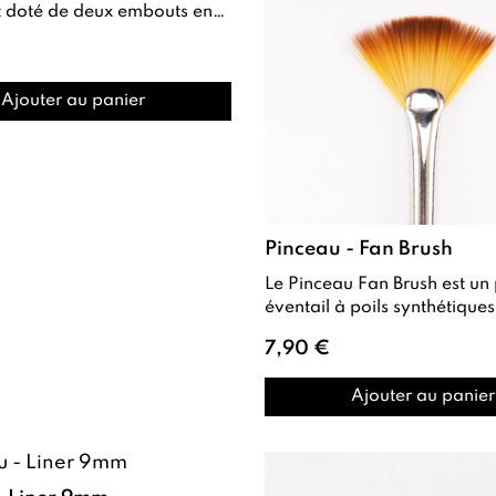
 deux embouts en
conçu pour travailler les
Ajouter au panier
Pinceau - Fan Brush
Le Pinceau Fan Brush est un pinceau
éventail à poils synthétiques. Il est
conçu pour répondre à dive
7,90 €
techn...
Ajouter au panier