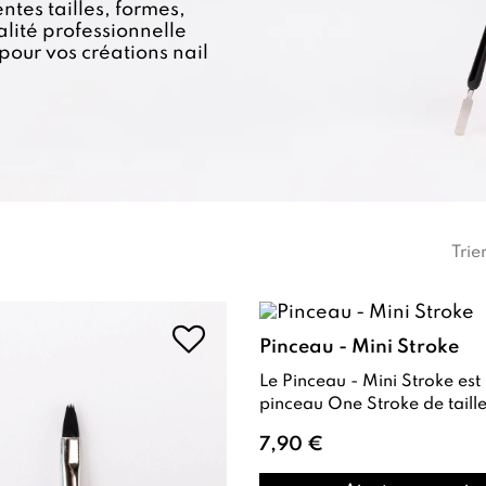
ntes tailles, formes,
lité professionnelle
pour vos créations nail
Trie
Pinceau - Mini Stroke
Le Pinceau - Mini Stroke est un
pinceau One Stroke de taille 2 ,
spécialement conçu pour les French
7,90 €
et le N...