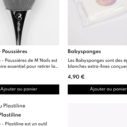
- Poussières
Babysponges
Les Babysponges sont des éponges
essentiel pour retirer la
blanches extra-fines conçue
poussière après le limage des o...
réaliser des dégradés subtils et
4,90 €
homogènes en ...
Ajouter au panier
Ajouter au panier
lastiline