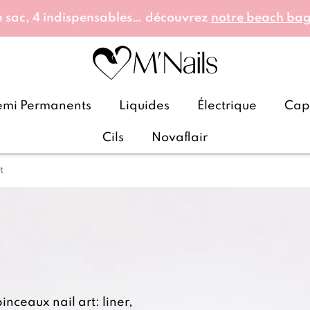
 sac, 4 indispensables… découvrez
notre beach ba
emi Permanents
Liquides
Électrique
Caps
Cils
Novaflair
t
nceaux nail art: liner,