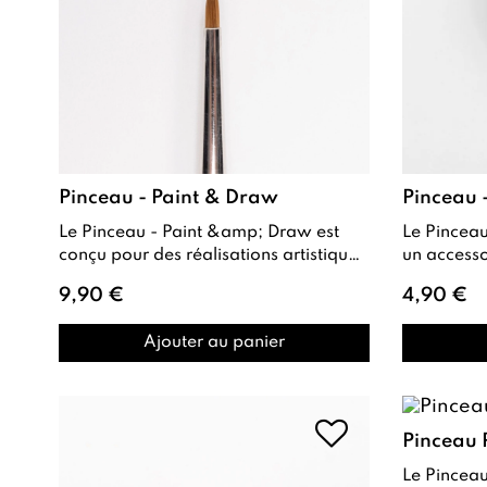
Pinceau - Paint & Draw
Pinceau 
Le Pinceau - Paint &amp; Draw est
Le Pinceau - Poussières de M’Nails est
conçu pour des réalisations artistiques
un accessoire 
précises en peinture et gels paint...
9,90 €
4,90 €
Ajouter au panier
Pinceau P
Le Pinceau - Plastiline est un outil