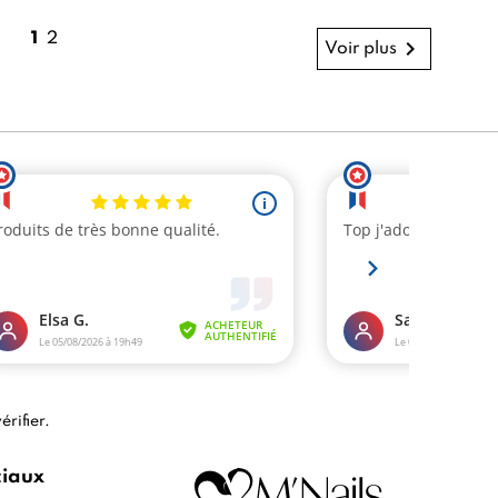
1
2

Voir plus
érifier
.
ciaux