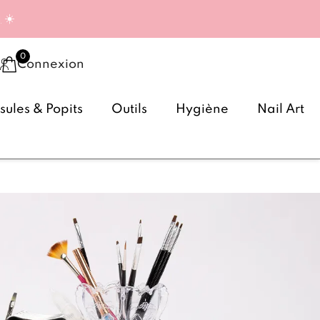
g
☀️
Connexion
ules & Popits
Outils
Hygiène
Nail Art