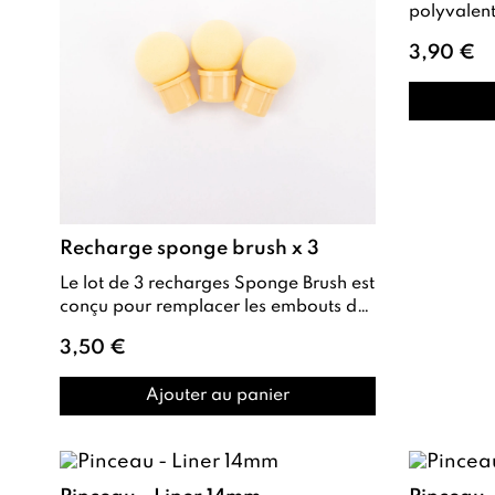
polyvalent doté de
silicone , 
3,90 €
mat...
Recharge sponge brush x 3
Le lot de 3 recharges Sponge Brush est
conçu pour remplacer les embouts de
votre pinceau mousse , garantissant
3,50 €
un...
Ajouter au panier