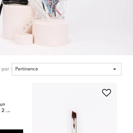

r par :
Pertinence
s