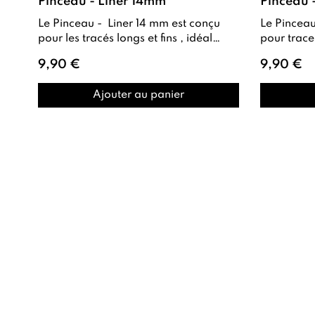
Pinceau - Liner 14mm
Pinceau 
Le Pinceau - Liner 14 mm est conçu
Le Pinceau - Liner 9 mm est conçu
pour les tracés longs et fins , idéal
pour tracer des lignes fin
pour les Frenchs précises , les li...
9,90 €
9,90 €
Ajouter au panier