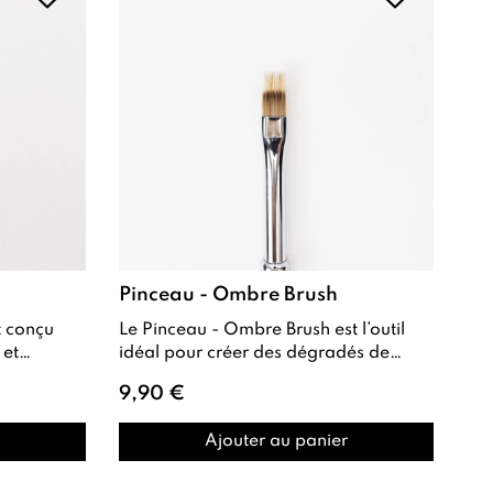
Pinceau - Ombre Brush
Le Pinceau - Ombre Brush est l’outil
idéal pour créer des dégradés de
précises en Nail Art . Grâce à ses po...
couleurs en nail art . Conçu avec un
9,90 €
des...
Ajouter au panier