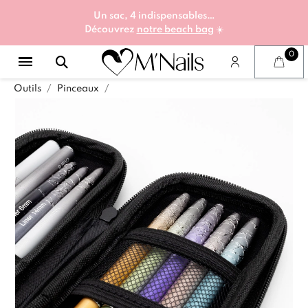
Un sac, 4 indispensables…
Découvrez
notre beach bag
☀️
Outils
Pinceaux