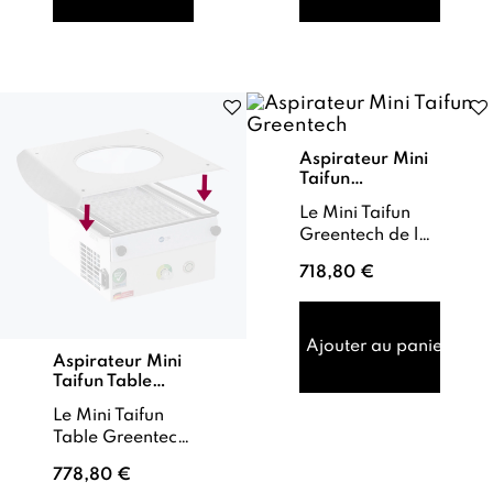
poussi...
conçu pour ...
Aspirateur Mini
Taifun
Greentech
Le Mini Taifun
Greentech de la
marque
718,80 €
Novaflair est un
aspirateur haut
de gamme à
forte aspiration,
Ajouter au panier
Aspirateur Mini
conçu pour u...
Taifun Table
Greentech
Le Mini Taifun
Table Greentech
de la marque
778,80 €
Novaflair est un