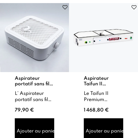
Aspirateur
Aspirateur
portatif sans fil
Taifun II
M'Nails
Premium
L’ Aspirateur
Le Taifun II
GreenTech
portatif sans fil
Premium
M'Nails est un
GreenTech de la
79,90 €
1 468,80 €
outil compact et
marque
puissant,
Novaflair est un
spécialement
aspirateur
conçu pour
professionnel
Ajouter au panier
Ajouter au panier
aspirer la
haut de gamme,