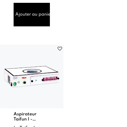
aspirateur
professionnel
compact et
Ajouter au panier
polyvalent,
con...
Aspirateur
Taifun I -
Novaflair