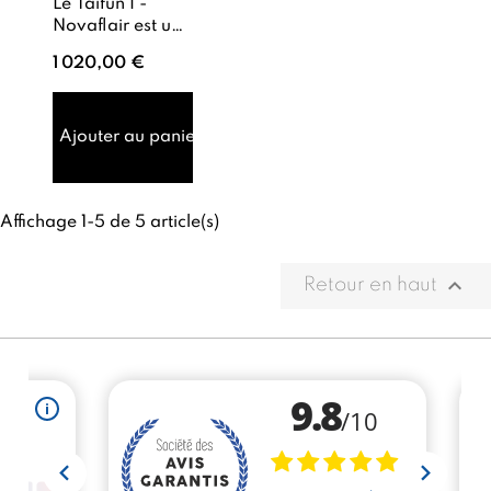
Le Taifun I -
Novaflair est un
aspirateur
1 020,00 €
professionnel
haut de gamme,
indispensable
pour collecter
Ajouter au panier
efficacement l...
Affichage 1-5 de 5 article(s)

Retour en haut