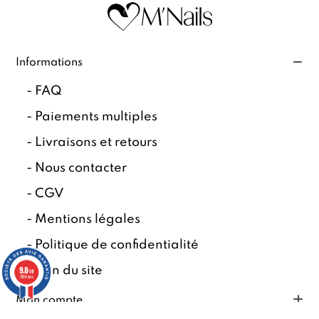
Informations
-
FAQ
-
Paiements multiples
-
Livraisons et retours
-
Nous contacter
-
CGV
-
Mentions légales
-
Politique de confidentialité
9.8
-
Plan du site
/10
7834 avis
Mon compte