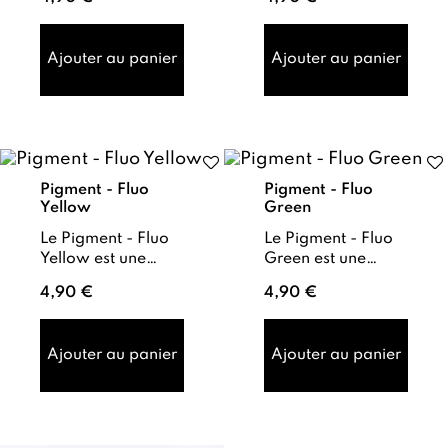
couleur orange
très pigmentée,
fluo intense , conçu
offrant une couleur
pour offrir une
intense et vive. Ce
Ajouter au panier
Ajouter au panier
teinte vive et m...
pigmen...
Pigment - Fluo
Pigment - Fluo
Yellow
Green
Le Pigment - Fluo
Le Pigment - Fluo
Yellow est une
Green est une
poudre jaune fluo
poudre verte fluo
4,90 €
4,90 €
très pigmentée,
très pigmentée,
conçue pour offrir
conçue pour offrir
une couleur vive et
une couleur intense
Ajouter au panier
Ajouter au panier
éclata...
et marq...