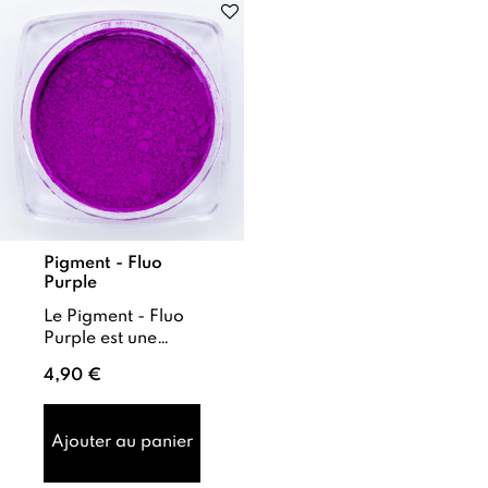
Pigment - Fluo
Purple
Le Pigment - Fluo
Purple est une
poudre violette
4,90 €
fluo très
pigmentée, offrant
une couleur intense
Ajouter au panier
et marquée. ...