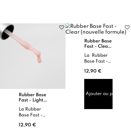
mouveme...
Rubber Base
Fast - Clear
(nouvelle
La Rubber
formule)
Base Fast -
Clear est
12,90 €
une base de
renfort dont
la flexibilité
permet
Ajouter au panier
Rubber Base
d’absorber
Fast - Light
les torsions
Beige
des ong...
La Rubber
Base Fast -
Light Beige
12,90 €
est une base