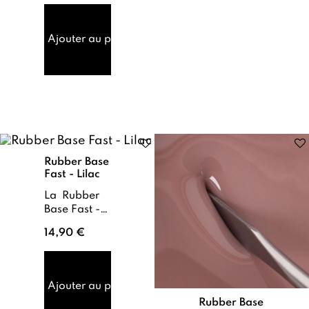
de renfort
beige rosé
dont la
Ajouter au panier
flexibilité
accompagne
les
mouvem...
Rubber Base
Fast - Lilac
La Rubber
Base Fast -
Lilac est
14,90 €
une base de
renfort dont
la flexibilité
accompagne
Ajouter au panier
les
Rubber Base
mouvements