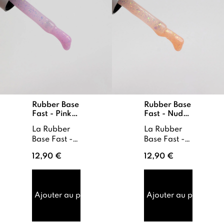
Rubber Base
Rubber Base
Fast - Pink
Fast - Nude
flakes
flakes
La Rubber
La Rubber
Base Fast -
Base Fast -
Pink Flakes
Nude Flakes
12,90 €
12,90 €
est une base
est une base
de renfort
de renfort
dont la
dont la
flexibilité
flexibilité
Ajouter au panier
Ajouter au panier
permet
absorbe les
d’accompagner
torsions des
les
ongles ...