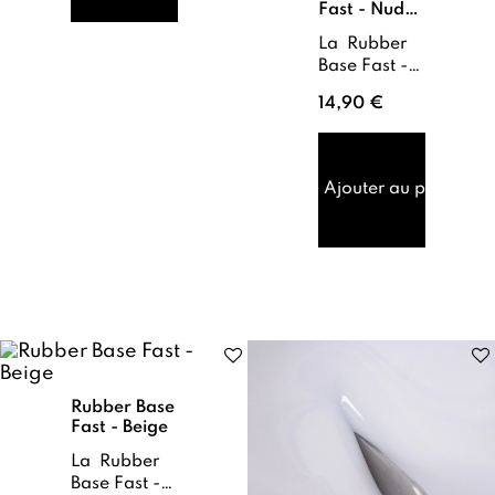
Fast - Nude
naturels de
Beige
...
La Rubber
Base Fast -
Nude Beige
14,90 €
est une
base de
renfort dont
la flexibilité
Ajouter au panier
absorbe les
torsions
naturelles
d...
Rubber Base
Fast - Beige
La Rubber
Base Fast -