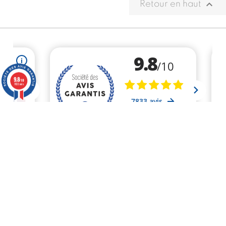

Retour en haut
9.8
/10
7833 avis
Marchand approuvé par la Société des Avis Garantis,
cliquez ici pour vérifier
.