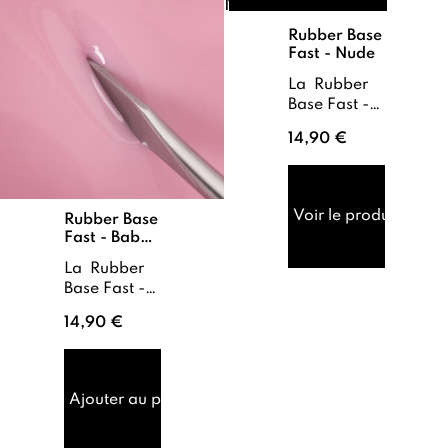
Rubber Base
Fast - Nude
La Rubber
Base Fast -
Nude est
14,90 €
une base de
renfort. Sa
flexibilité
permet
Voir le produit
Rubber Base
d'absorber
Fast - Baby
les torsions
Pink
des ongles
La Rubber
nat...
Base Fast -
Baby Pink
14,90 €
est une
base de
renfort dont
la flexibilité
Ajouter au panier
permet
d’accompagner