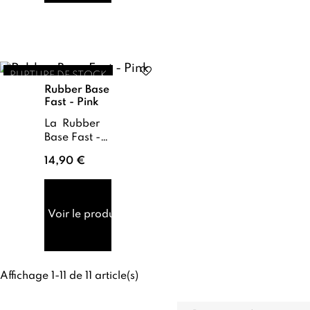
les
mouvement...
RUPTURE DE STOCK
Rubber Base
Fast - Pink
La Rubber
Base Fast -
Pink est une
14,90 €
base de
renfort . Sa
flexibilité
permet
Voir le produit
d'absorber
les torsions
des ongles
n...
Affichage 1-11 de 11 article(s)