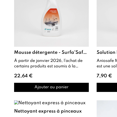
Mousse détergente - Surfa'Safe Premium
À partir de janvier 2026, l’achat de
Aniosafe 
certains produits est soumis à la
est une solution lavante pour les
réglementation biocide. Le certificat
mains, conçu
22,64 €
7,90 €
requis ...
fréq
Ajouter au panier
Nettoyant express à pinceaux