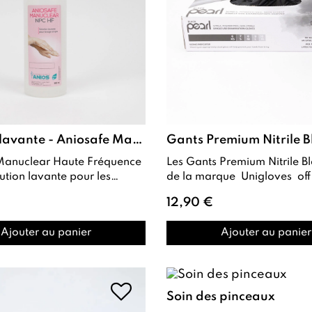
Solution lavante - Aniosafe Manuclear NPC HF
Manuclear Haute Fréquence
Les Gants Premium Nitrile Black Pearl
de la marque Unigloves off
e pour un lavage
protection optimale contre le
12,90 €
uent san...
Ajouter au panier
Ajouter au panier
Soin des pinceaux