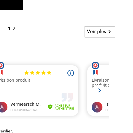
1
2

Voir plus
érifier
.