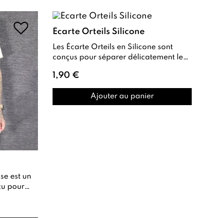
Écarte Orteils Silicone
Les Écarte Orteils en Silicone sont
conçus pour séparer délicatement les
orteils lors des soins ou de la pose
1,90 €
de...
Ajouter au panier
çu pour
nfort et élégance lors des pr...