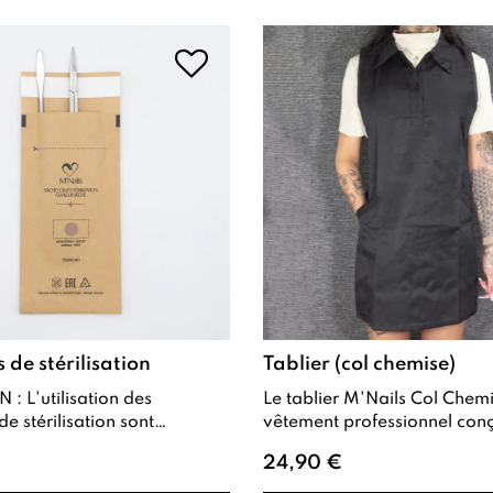
 de stérilisation
Tablier (col chemise)
: L'utilisation des
Le tablier M'Nails Col Chemise est un
e stérilisation sont
vêtement professionnel con
t interdite avec notre
allier co
24,90 €
ur à chal...