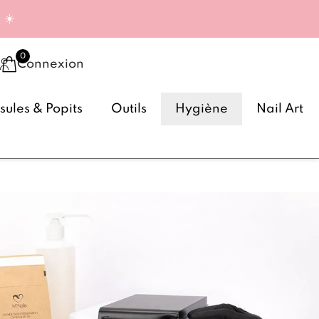
g
☀️
Connexion
ules & Popits
Outils
Hygiène
Nail Art