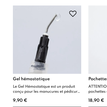
Gel hémostatique
Pochettes
Le Gel Hémostatique est un produit
ATTENTION 
conçu pour les manucures et pédicures
pochettes d
, permettant d’ arrêter efficacement
strictemen
9,90 €
18,90 €
les...
stérilisate