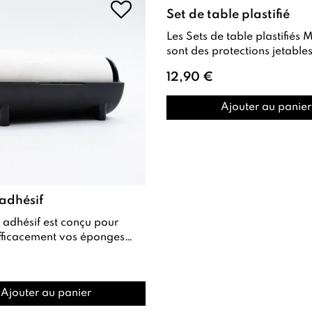
Set de table plastifié
Les Sets de table plastifiés M'Nails
sont des protections jetables
spécialement conçues pour l
12,90 €
et l'es...
Ajouter au panier
adhésif
efficacement vos éponges
or et vos
tamp...
Ajouter au panier