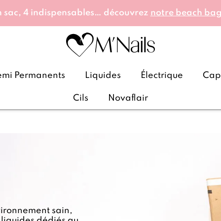
 sac, 4 indispensables… découvrez
notre beach ba
emi Permanents
Liquides
Électrique
Caps
Cils
Novaflair
vironnement sain,
 liquides dédiés au