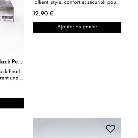
allient style, confort et sécurité pour
les professionnels de l’onglerie, d...
12,90 €
Ajouter au panier
Gants Premium Nitrile Black Pearl - 100 pcs - UNIGLOVES
rent une
s virus,...