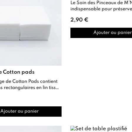
Le Soin des Pinceaux de M’Nails est un
indispensable pour préserve
qualité et la longévité de vos
2,90 €
pinceaux...
Ajouter au panier
e Cotton pads
tangulaires en lin tissé
ualité , conçus pour répon...
Ajouter au panier