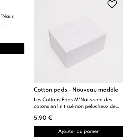
' onglerie
Cotton pads - Nouveau modèle
Les Cottons Pads M'Nails sont des
cotons en lin tissé non pelucheux de
haute qualité, spécialement conçus
5,90 €
pour l...
Ajouter au panier