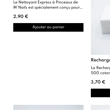
Le Nettoyant Express à Pinceaux de
M'Nails est spécialement conçu pour
nettoyer efficacement les pinceaux
2,90 €
util...
Ajouter au panier
Recharg
La Recharge de Cotton Pads contient
500 cotons rec
de haute q
3,70 €