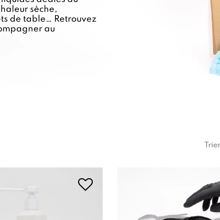
chaleur sèche,
ets de table… Retrouvez
ccompagner au
Trie