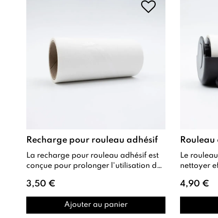
Recharge pour rouleau adhésif
Rouleau 
La recharge pour rouleau adhésif est
Le rouleau adhésif est conçu pour
conçue pour prolonger l'utilisation de
nettoyer 
votre rouleau adhésif avec étui
Babyboomer , Babycol
3,50 €
4,90 €
referm...
tampons s
Ajouter au panier