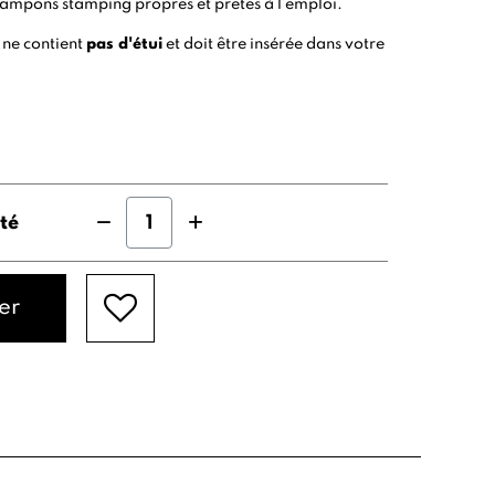
tampons stamping propres et prêtes à l’emploi.
 ne contient
pas d'étui
et doit être insérée dans votre
té
er