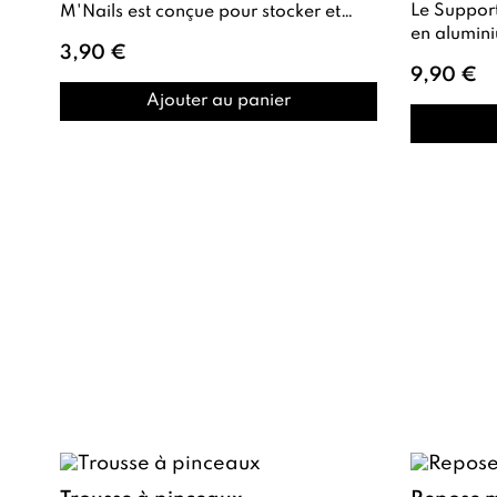
Le Support
M'Nails est conçue pour stocker et
en aluminium noir et argenté est conçu
transporter vos Cotton Pads ou
3,90 €
d’autres p...
9,90 €
Ajouter au panier