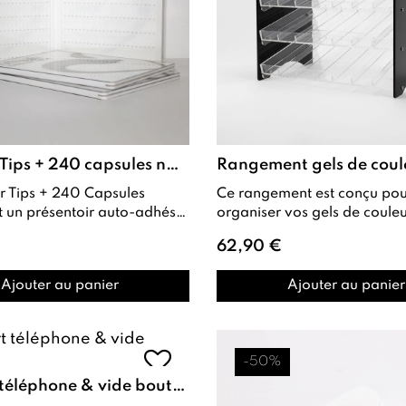
Classeur Tips + 240 capsules natural
Ce rangement est conçu pou
organiser vos gels de couleur,
organiser et exposer vos
paillettes et pigments . Grâc
62,90 €
compartiments indiv...
Ajouter au panier
Ajouter au panier
-50%
Support téléphone & vide bouteille