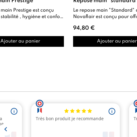
ain Prestige
Repose main "standard
main Prestige est conçu
Le repose main "Standard" de
rt
Novaflair est conçu pour offrir un
s prestations ongulaires...
soutien confortable lors des
94,80 €
prestations de ma...
Ajouter au panier
Ajouter au panier