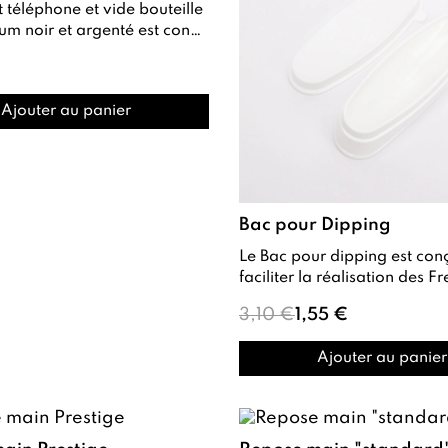
 téléphone et vide bouteille
pour maintenir un téléphone et ré...
Ajouter au panier
Bac pour Dipping
Le Bac pour dipping est conçu pour
faciliter la réalisation des French et du
Dip System (
3,10 €
1,55 €
Ajouter au panier