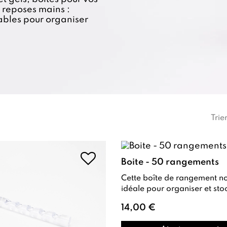
t reposes mains :
ables pour organiser
Trie
Boite - 50 rangements
Cette boîte de rangement noire est
idéale pour organiser et sto
pigments, paillettes, strass,
14,00 €
billes...