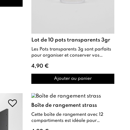
Lot de 10 pots transparents 3gr
Les Pots transparents 3g sont parfaits
pour organiser et conserver vos
décors nail art tels que pigments,
4,90 €
paillet...
Ajouter au panier
Boîte de rangement strass
Cette boîte de rangement avec 12
compartiments est idéale pour
organiser vos strass et décorations