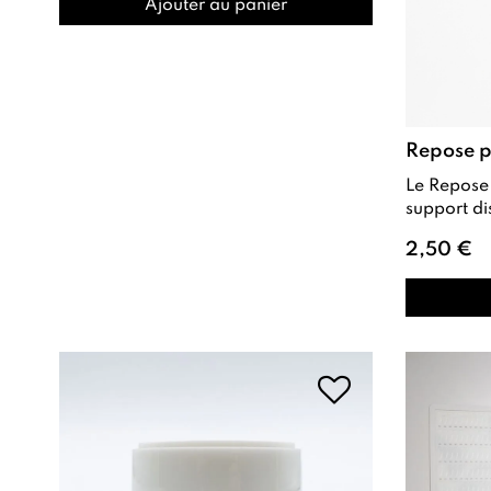
Ajouter au panier
Repose p
Le Repose pinceaux Clear est un
support di
organiser vos pinceaux de
2,50 €
san...