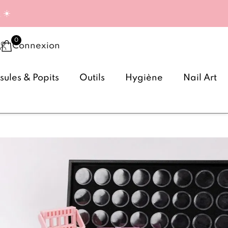
g
☀️
Connexion
ules & Popits
Outils
Hygiène
Nail Art