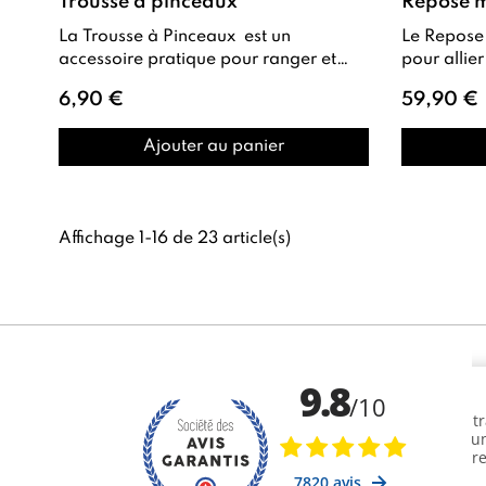
Trousse à pinceaux
Repose m
La Trousse à Pinceaux est un
Le Repose 
accessoire pratique pour ranger et
pour allier stabilité , hygiène et confo
transporter vos pinceaux en toute
lors de vo
6,90 €
59,90 €
sécurité . Comp...
Ajouter au panier
Affichage 1-16 de 23 article(s)