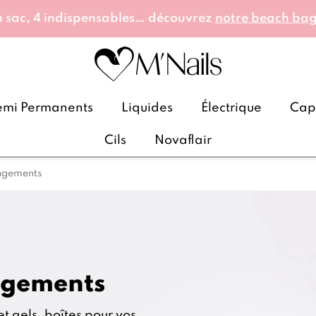
 sac, 4 indispensables… découvrez
notre beach ba
emi Permanents
Liquides
Électrique
Caps
Cils
Novaflair
ngements
ngements
t gels, boîtes pour vos