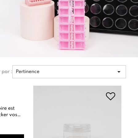

r par :
Pertinence
cker vos
 micro-