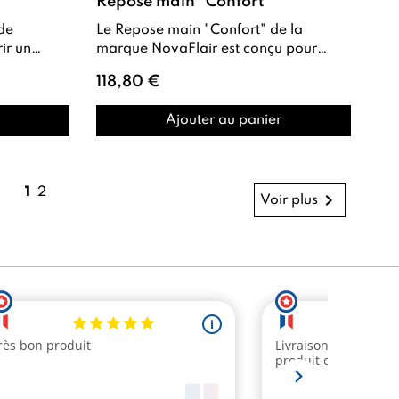
"
Repose main "Confort"
Le Repose main "Confort" de la
marque NovaFlair est conçu pour
améliorer l’ergonomie des tables de
118,80 €
manucure , off...
Ajouter au panier
1
2

Voir plus