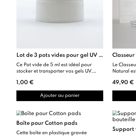
Lot de 3 pots vides pour gel UV - 5ml
Ce Pot vide de 5 ml est idéal pour
Le Classeur Tips + 240 Capsules
stocker et transporter vos gels UV,
Natural est un présentoir auto-adhésif
liquides ou autres produits pour
conçu pour 
1,00 €
49,90 €
onglerie ...
coul...
Ajouter au panier
Boîte pour Cotton pads
Cette boîte en plastique gravée