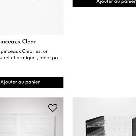
Ajouter au panier
inceaux Clear
scret et pratique , idéal pour
 nail art
Ajouter au panier