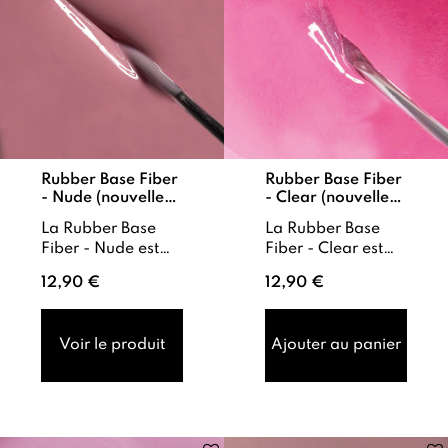
Rubber Base Fiber
Rubber Base Fiber
- Nude (nouvelle
- Clear (nouvelle
formule)
formule)
La Rubber Base
La Rubber Base
Fiber - Nude est
Fiber - Clear est
une rubber base
une rubber base
12,90 €
12,90 €
Soak Off extra-
soak-off extra-
flexible, dotée
flexible, dotée
d’une viscosité
d’une texture fluide
Voir le produit
Ajouter au panier
fluide et auto...
et auto-...