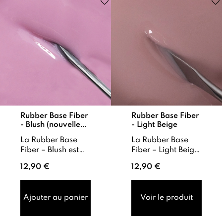
Rubber Base Fiber
Rubber Base Fiber
- Blush (nouvelle
- Light Beige
formule)
La Rubber Base
La Rubber Base
Fiber – Blush est
Fiber – Light Beige
une base soak off
est une rubber
12,90 €
12,90 €
très flexible , avec
base Soak Off
une viscosité fluide
extra-flexible ,
et auto-égalisa...
dotée d’une
Ajouter au panier
Voir le produit
texture fluide et ...