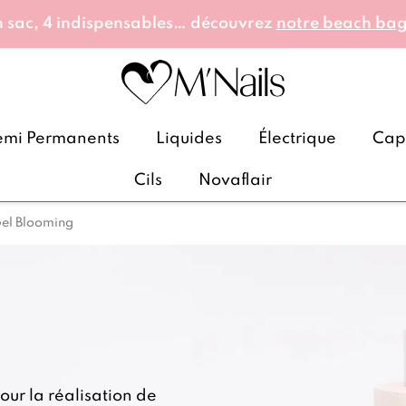
 sac, 4 indispensables… découvrez
notre beach ba
emi Permanents
Liquides
Électrique
Caps
Cils
Novaflair
el Blooming
ur la réalisation de