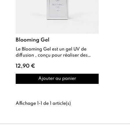
Blooming Gel
Le Blooming Gel est un gel UV de
diffusion , conçu pour réaliser des
effets artistiques fluides et diffus en
12,90 €
na...
Ajouter au panier
Affichage 1-1 de 1 article(s)