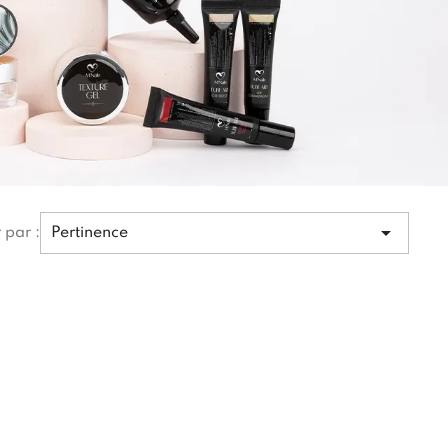

r par :
Pertinence