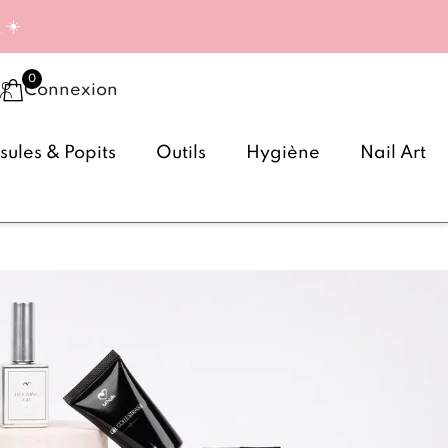
g
☀️
Connexion
ules & Popits
Outils
Hygiène
Nail Art