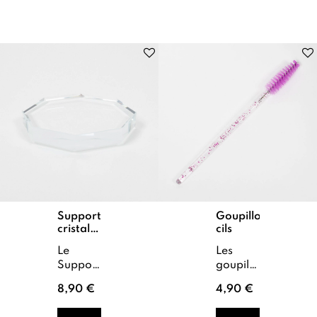
précise
de colle
et
...
hygiénique...
Support
Goupillons
cristal
cils
extension
Le
Les
cils
Support
goupillons
cristal
de notre
8,90 €
4,90 €
pour
marque
extensions
Lashcosmetics