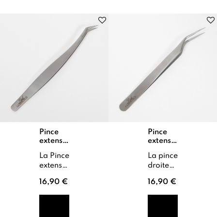
Pince
Pince
extension
extension
de cils
de cils
La Pince
La pince
courbée
droite
extension
droite
de cils
professionnelle
16,90 €
16,90 €
courbée
de notre
de notre
marque
marque
Lashcosmetics
Lashcosmetics
est un