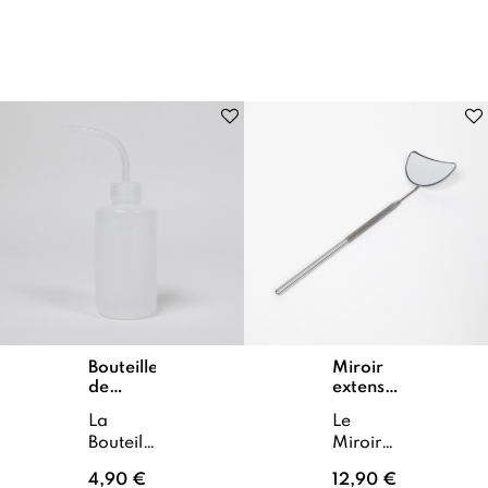
prestations
double
d’extensions
compa...
de cils.
...
Bouteille
Miroir
de
extension
rinçage
de cils
La
Le
cils
Bouteille
Miroir
de
pour
4,90 €
12,90 €
rinçage
extensions