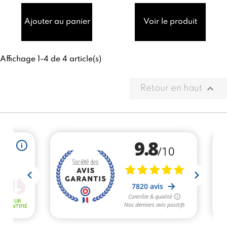
conçue pour une
pour vos créations
polymérisation
nail art. Elle est
Ajouter au panier
Voir le produit
rapide et ciblée
parfaite ...
des gels...
Affichage 1-4 de 4 article(s)

Retour en haut