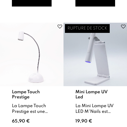
idéale pour le
permanents...
durcissem...
RUPTURE DE STOCK
Lampe Touch
Mini Lampe UV
Prestige
Led
La Lampe Touch
La Mini Lampe UV
Prestige est une
LED M'Nails est
lampe LED
l’outil compact et
65,90 €
19,90 €
professionnelle
portable idéal