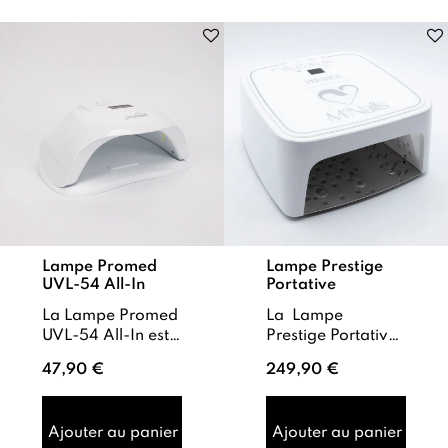
Lampe Promed
Lampe Prestige
UVL-54 All-In
Portative
La Lampe Promed
La Lampe
UVL-54 All-In est
Prestige Portative
une lampe
est une lampe
47,90 €
249,90 €
nouvelle
sans fil pour
génération
polymériser les
puissante et
gels, acrygels et
Ajouter au panier
Ajouter au panier
polyvalente,
vernis semi