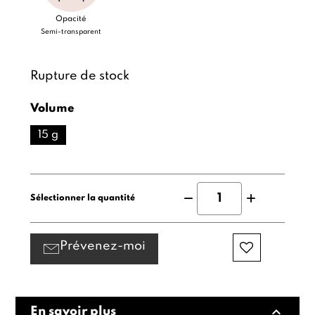
Opacité
Semi-transparent
Rupture de stock
Volume
15 g
Sélectionner la quantité
Prévenez-moi
expand_less
En savoir plus