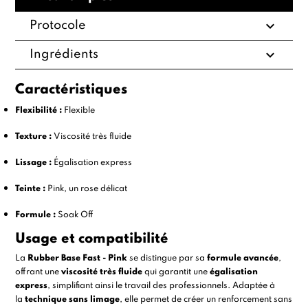
expand_more
Protocole
expand_more
Ingrédients
Caractéristiques
Flexibilité :
Flexible
Texture :
Viscosité très fluide
Lissage :
Égalisation express
Teinte :
Pink, un rose délicat
Formule :
Soak Off
Usage et compatibilité
La
Rubber Base Fast - Pink
se distingue par sa
formule avancée
,
offrant une
viscosité très fluide
qui garantit une
égalisation
express
, simplifiant ainsi le travail des professionnels. Adaptée à
la
technique sans limage
, elle permet de créer un renforcement sans