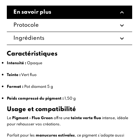
expand_less
En savoir plus
expand_more
Protocole
expand_more
Ingrédients
Caractéristiques
Intensité :
Opaque
Teinte :
Vert fluo
Format :
Pot diamant 5 g
Poids compressé du pigment :
1,50 g
Usage et compatibilité
Le
Pigment - Fluo Green
offre une
teinte verte fluo
intense, idéale
pour rehausser vos créations.
Parfait pour les
manucures estivales
, ce pigment s’adapte aussi