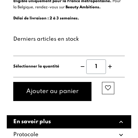
Éligible uniquement pour la France métropolitaine.
Pour
la Belgique, rendez-vous sur
Beauty Ambitions.
Délai de livraison : 2 à 3 semaines.
Derniers articles en stock
Sélectionner la quantité
Ajouter au panier
expand_less
En savoir plus
expand_more
Protocole