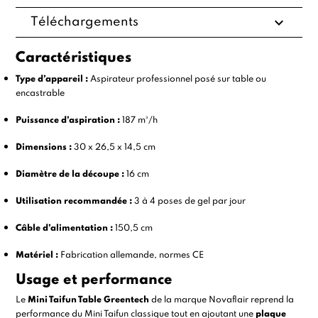
expand_more
Téléchargements
Caractéristiques
Type d’appareil :
Aspirateur professionnel posé sur table ou
encastrable
Puissance d’aspiration :
187 m³/h
Dimensions :
30 x 26,5 x 14,5 cm
Diamètre de la découpe :
16 cm
Utilisation recommandée :
3 à 4 poses de gel par jour
Câble d’alimentation :
150,5 cm
Matériel :
Fabrication allemande, normes CE
Usage et performance
Le
Mini Taifun Table Greentech
de la marque Novaflair reprend la
performance du Mini Taifun classique tout en ajoutant une
plaque