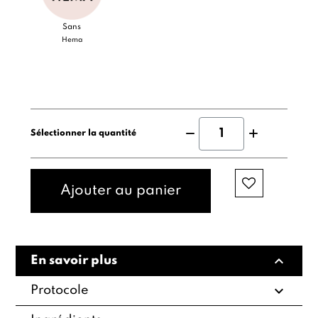
Sans
Hema
Sélectionner la quantité
Ajouter au panier
expand_less
En savoir plus
expand_more
Protocole