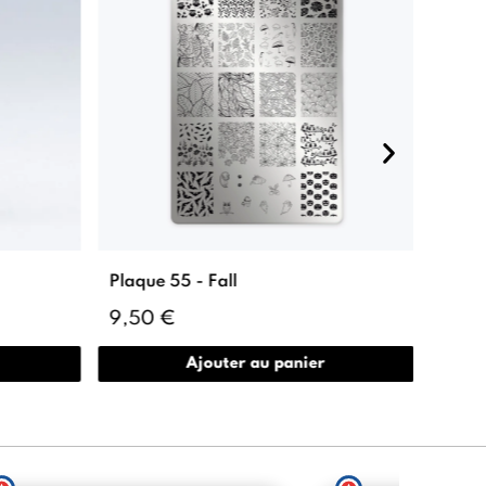
Plaque 55 - Fall
Cool 
9,50 €
7,90
Ajouter au panier