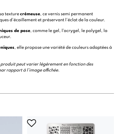
sa texture
crémeuse
, ce vernis semi permanent
ques d’écaillement et préservant l’éclat de la couleur.
hniques de pose
, comme le
gel
, l'
acrygel
, le
polygel
, la
uceur.
uniques
, elle propose une variété de couleurs adaptées à
 du produit peut varier légèrement en fonction des
par rapport à l’image affichée.
Ruptu