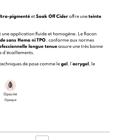
ltra-pigmenté
et
Soak Off
Cider
offre une
teinte
 une application fluide et homogène. Le flacon
ide
sans Hema ni TPO
, conforme aux normes
ofessionnelle longue tenue
assure une très bonne
es d'écaillements.
 techniques de pose comme le
gel
, l’
acrygel
, le
Opacité
Opaque