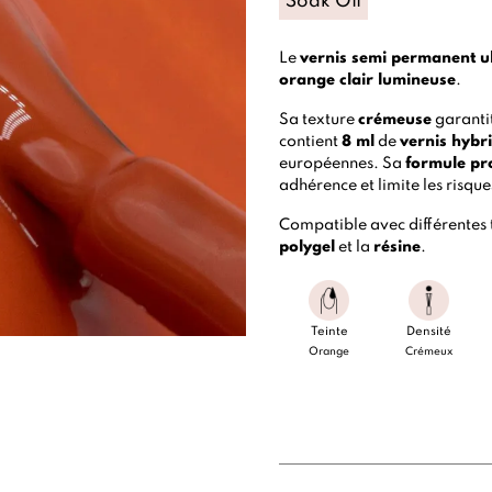
Soak Off
Le
vernis semi permanent
u
orange clair lumineuse
.
Sa texture
crémeuse
garantit
contient
8 ml
de
vernis hybr
européennes. Sa
formule pr
adhérence et limite les risqu
Compatible avec différentes
polygel
et la
résine
.
Teinte
Densité
Orange
Crémeux