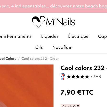
 sac, 4 indispensables… découvrez
notre beach ba
emi Permanents
Liquides
Électrique
Caps
Cils
Novaflair
ool Colors
Cool colors 232 - Cider
Cool colors 232 
7,90 €
TTC