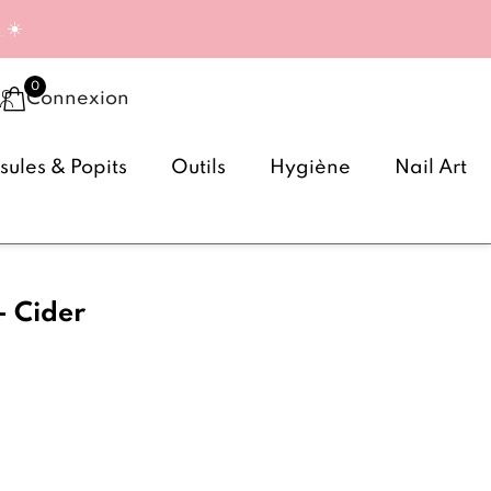
g
☀️
Connexion
ules & Popits
Outils
Hygiène
Nail Art
- Cider
(13 avis)