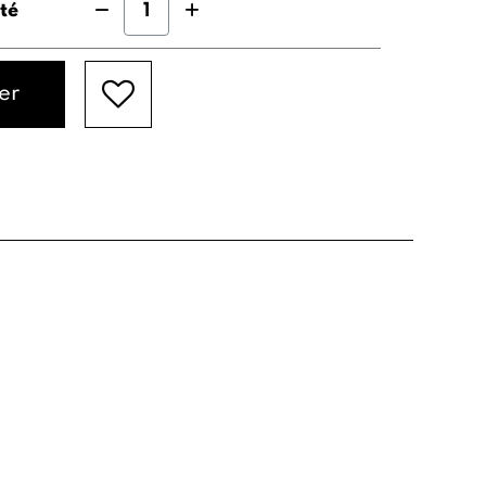
té
er