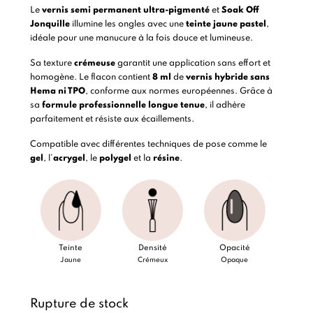
Le
vernis semi permanent
ultra-pigmenté
et
Soak Off
Jonquille
illumine les ongles avec une
teinte jaune pastel
,
idéale pour une manucure à la fois douce et lumineuse.
Sa texture
crémeuse
garantit une application sans effort et
homogène. Le flacon contient
8 ml
de
vernis hybride
sans
Hema ni TPO
, conforme aux normes européennes. Grâce à
sa
formule professionnelle longue tenue
, il adhère
parfaitement et résiste aux écaillements.
Compatible avec différentes techniques de pose comme le
gel
, l’
acrygel
, le
polygel
et la
résine
.
Teinte
Densité
Opacité
Jaune
Crémeux
Opaque
Rupture de stock