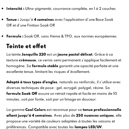
Intensité :
Ultra-pigmenté, couvrance complète, en 1 à 2 couches
Tenue :
Jusqu'à
4 semaines
avec l’application d’une
Base Soak
Off
et d’une
Finition Soak Off
Formule :
Soak Off, sans Hema & TPO, aux normes européennes
Teinte et effet
La teinte
Jonquille 220
est un
jaune pastel délicat
. Grâce à sa
texture
crémeuse
, ce vernis semi permanent s’applique facilement et
homogène. Sa
formule stable
garantit une opacité parfaite et une
excellente tenue, limitant les risques d’écaillement.
Adapté à tous types d’ongles
, naturels ou renforcés, il s’utilise avec
diverses techniques de pose :
gel
,
acrygel
,
polygel
,
résine.
Sa
formule Soak Off
assure un retrait rapide et facile en moins de 10
minutes, soit par
fonte
, soit par un limage en douceur.
La gamme
Cool Colors
est reconnue pour sa
tenue professionnelle
allant jusqu’à 4 semaines
. Avec plus de
250 nuances uniques
, elle
propose une variété de couleurs adaptées à toutes les saisons et
préférences. Compatible avec toutes les
lampes LED/UV
.