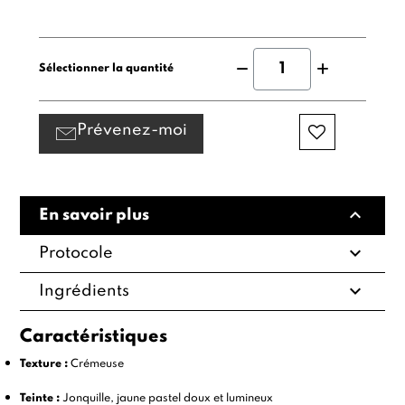
Sélectionner la quantité
Prévenez-moi
expand_less
En savoir plus
expand_more
Protocole
expand_more
Ingrédients
Caractéristiques
Texture :
Crémeuse
Teinte :
Jonquille, jaune pastel doux et lumineux