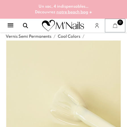
Un sac, 4 indispensables…
Découvrez
notre beach bag
☀️
Vernis Semi Permanents
Cool Colors