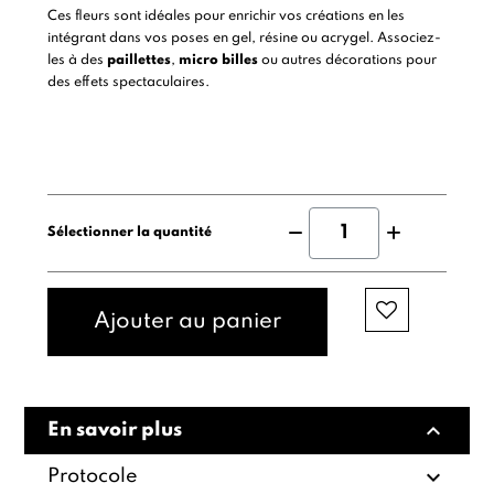
Ces fleurs sont idéales pour enrichir vos créations en les
intégrant dans vos poses en gel, résine ou acrygel. Associez-
les à des
paillettes
,
micro billes
ou autres décorations pour
des effets spectaculaires.
Sélectionner la quantité
Ajouter au panier
expand_less
En savoir plus
expand_more
Protocole