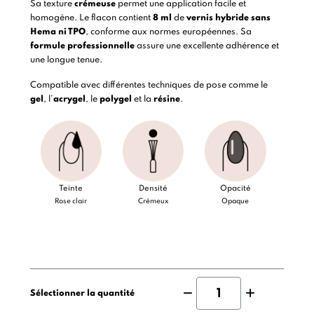
Sa texture
crémeuse
permet une application facile et
homogène. Le flacon contient
8 ml
de
vernis hybride
sans
Hema ni TPO
, conforme aux normes européennes. Sa
formule professionnelle
assure une excellente adhérence et
une longue tenue.
Compatible avec différentes techniques de pose comme le
gel
, l’
acrygel
, le
polygel
et la
résine
.
Teinte
Densité
Opacité
Rose clair
Crémeux
Opaque
Sélectionner la quantité