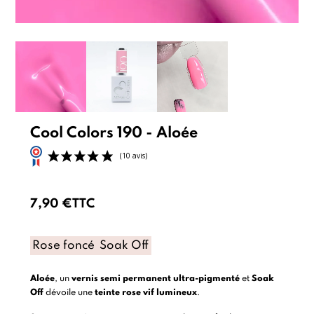
Cool Colors 190 - Aloée
7,90 €
TTC
(10 avis)
Rose foncé
Soak Off
Aloée
, un
vernis semi permanent
ultra-pigmenté
et
Soak
Off
dévoile une
teinte rose vif lumineux
.