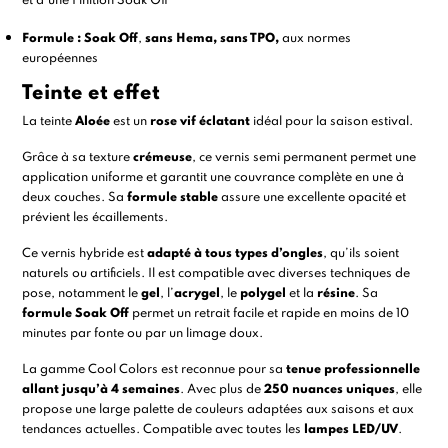
et d’une
Finition Soak Off
Formule :
Soak Off
,
sans Hema, sans TPO,
aux normes
européennes
Teinte et effet
La teinte
Aloée
est un
rose vif éclatant
i
déal pour la saison estival.
Grâce à sa texture
crémeuse
, ce vernis semi permanent permet une
application uniforme et garantit une couvrance complète en une à
deux couches. Sa
formule stable
assure une excellente opacité et
prévient les écaillements.
Ce vernis hybride est
adapté à tous types d’ongles
, qu’ils soient
naturels ou artificiels. Il est compatible avec diverses techniques de
pose, notamment le
gel
, l’
acrygel
, le
polygel
et la
résine
. Sa
formule Soak Off
permet un retrait facile et rapide en moins de
10
minutes par fonte
ou par un limage doux.
La gamme
Cool Colors
est reconnue pour sa
tenue professionnelle
allant jusqu’à 4 semaines
. Avec plus de
250 nuances uniques
, elle
propose une large palette de couleurs adaptées aux saisons et aux
tendances actuelles. Compatible avec toutes les
lampes LED/UV
.