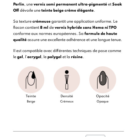
Perlin
, une
vernis semi permanent
ultra-pigmenté
et
Soak
Off
dévoile une
teinte beige crème élégante
.
Sa texture
crémeuse
garantit une application uniforme. Le
flacon contient
8 ml
de
vernis hybride
sans Hema ni TPO
conforme aux normes européennes. Sa
formule de haute
qualité
assure une excellente adhérence et une longue tenue.
Il est compatible avec différentes techniques de pose comme
le
gel
, l’
acrygel
, le
polygel
et la
résine
.
Teinte
Densité
Opacité
Beige
Crémeux
Opaque