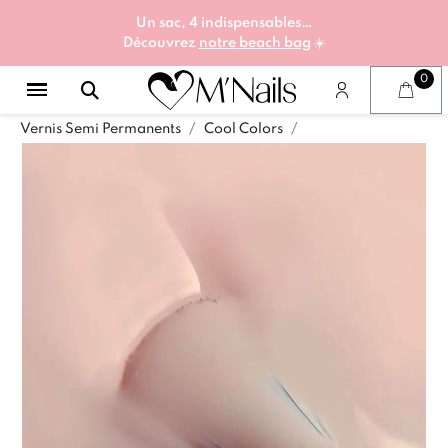
Un sac, 4 indispensables…
Découvrez
notre beach bag
☀️
Vernis Semi Permanents
Cool Colors