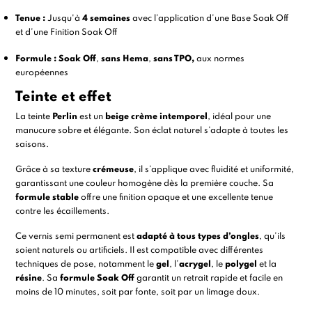
Tenue :
Jusqu'à
4 semaines
avec l’application d’une
Base Soak Off
et d’une
Finition Soak Off
Formule :
Soak Off
,
sans Hema
,
sans TPO,
aux normes
européennes
Teinte et effet
La teinte
Perlin
est un
beige crème intemporel
, idéal pour une
manucure sobre et élégante. Son éclat naturel s’adapte à toutes les
saisons.
Grâce à sa texture
crémeuse
, il s’applique avec fluidité et uniformité,
garantissant une couleur homogène dès la première couche. Sa
formule stable
offre une finition opaque et une excellente tenue
contre les écaillements.
Ce vernis semi permanent est
adapté à tous types d’ongles
, qu’ils
soient naturels ou artificiels. Il est compatible avec différentes
techniques de pose, notamment le
gel
, l’
acrygel
, le
polygel
et la
résine
. Sa
formule Soak Off
garantit un retrait rapide et facile en
moins de 10 minutes, soit par
fonte
, soit par un limage doux.