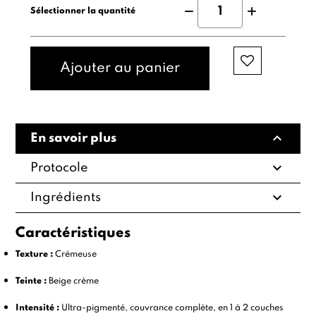
Sélectionner la quantité
Ajouter au panier
expand_less
En savoir plus
expand_more
Protocole
expand_more
Ingrédients
Caractéristiques
Texture :
Crémeuse
Teinte :
Beige crème
Intensité :
Ultra-pigmenté, couvrance complète, en 1 à 2 couches