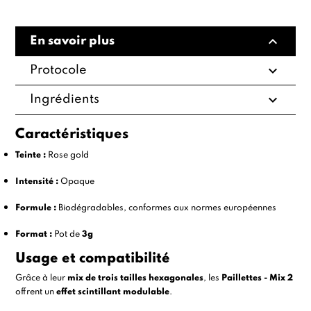
expand_less
En savoir plus
expand_more
Protocole
expand_more
Ingrédients
Caractéristiques
Teinte :
Rose gold
Intensité :
Opaque
Formule :
Biodégradables, conformes aux normes européennes
Format :
Pot de
3g
Usage et compatibilité
Grâce à leur
mix de trois tailles hexagonales
, les
Paillettes - Mix 2
offrent un
effet scintillant modulable
.