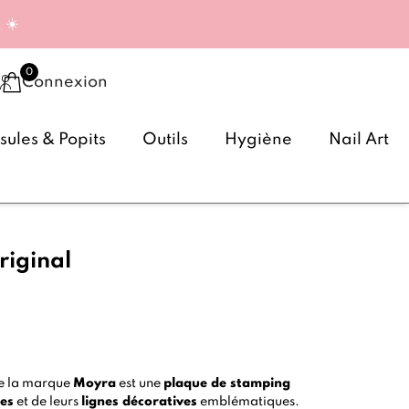
g
☀️
Connexion
ules & Popits
Outils
Hygiène
Nail Art
riginal
e la marque
Moyra
est une
plaque de stamping
nes
et de leurs
lignes décoratives
emblématiques.