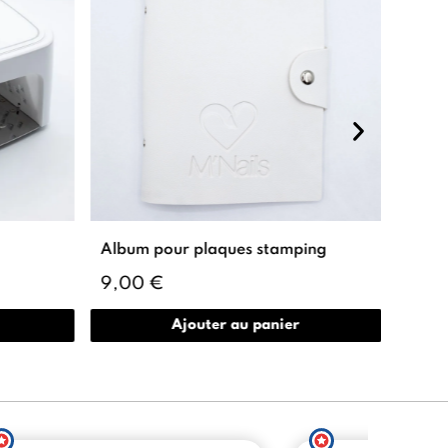
Album pour plaques stamping
Paill
9,00 €
2,9
Ajouter au panier