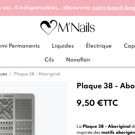
 sac, 4 indispensables… découvrez
notre beach ba
emi Permanents
Liquides
Électrique
Caps
Cils
Novaflair
ques
Plaque 38 - Aboriginal
Plaque 38 - Abo
9,50 €
TTC
La
Plaque 38 - Aboriginal
d
inspirée des
motifs aborigè