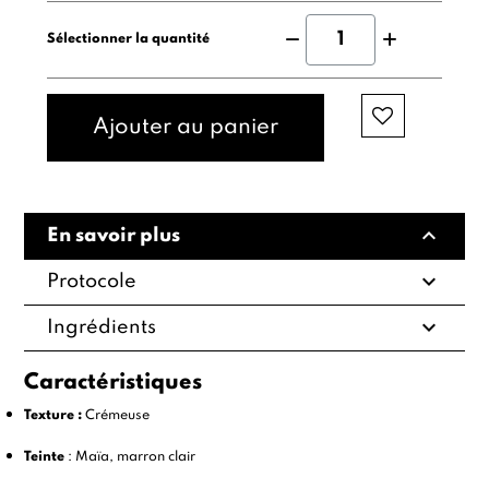
Sélectionner la quantité
Ajouter au panier
expand_less
En savoir plus
expand_more
Protocole
expand_more
Ingrédients
Caractéristiques
Texture :
Crémeuse
Teinte
: Maïa, marron clair