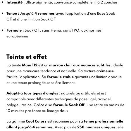
Intensité
: Ultra-pigmenté, couvrance complète, en 1 à 2 couches
Tenue :
Jusqu'à
4 semaines
avec l'application d'une
Base Soak
Off
et d'une
Finition Soak Off
Formule :
Soak Off, sans Hema, sans TPO, aux normes
européennes
Teinte et effet
La teinte
Maïa 112
est un
marron clair aux nuances subtiles
, idéale
pour une manucure tendance et naturelle. Sa texture
crémeuse
facilite l’application. Sa
formule stable
garantit une finition opaque
et une tenue prolongée sans écaillement.
Adapté à tous types d’ongles
: naturels ou artificiels et est
compatible avec différentes techniques de pose :
gel
,
acrygel
,
polygel
,
résine.
Grâce à sa
formule Soak Off
, il se retire en moins de
10 minutes par fonte ou limage doux.
La gamme
Cool Colors
est reconnue pour sa
tenue professionnelle
allant jusqu’à 4 semaines
. Avec plus de
250 nuances uniques
, elle