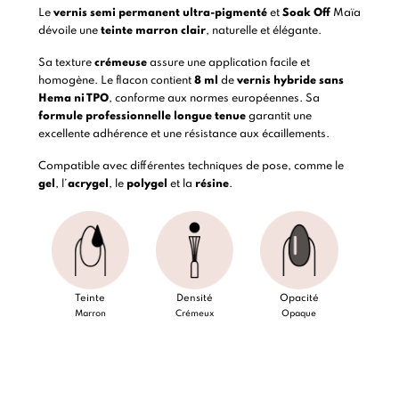
Le
vernis semi permanent
ultra-pigmenté
et
Soak Off
Maïa
dévoile une
teinte marron clair
, naturelle et élégante.
Sa texture
crémeuse
assure une application facile et
homogène. Le flacon contient
8 ml
de
vernis hybride
sans
Hema ni TPO
, conforme aux normes européennes. Sa
formule professionnelle longue tenue
garantit une
excellente adhérence et une résistance aux écaillements.
Compatible avec différentes techniques de pose, comme le
gel
, l’
acrygel
, le
polygel
et la
résine
.
Teinte
Densité
Opacité
Marron
Crémeux
Opaque