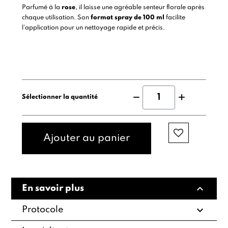
Parfumé à la
rose
, il laisse une agréable senteur florale après
chaque utilisation. Son
format spray de 100 ml
facilite
l’application pour un nettoyage rapide et précis.
Sélectionner la quantité
Ajouter au panier
expand_less
En savoir plus
expand_more
Protocole