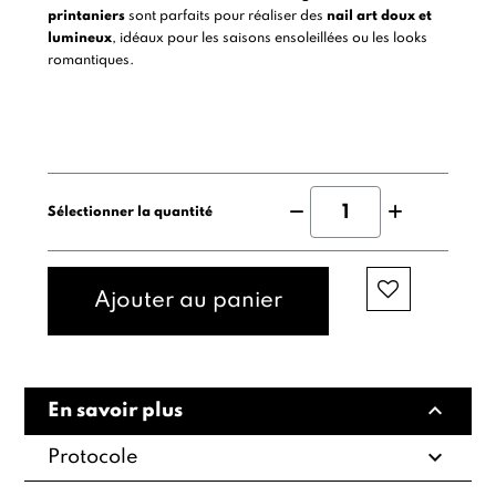
printaniers
sont parfaits pour réaliser des
nail art doux et
lumineux
, idéaux pour les saisons ensoleillées ou les looks
romantiques.
Sélectionner la quantité
Ajouter au panier
expand_less
En savoir plus
expand_more
Protocole