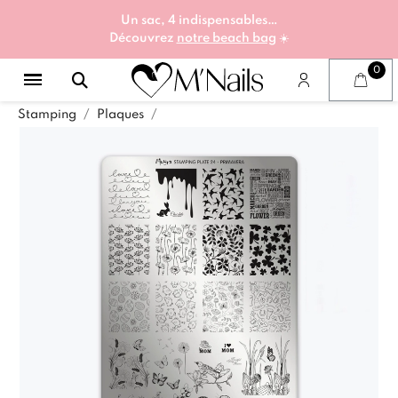
Un sac, 4 indispensables…
Découvrez
notre beach bag
☀️
Stamping
Plaques