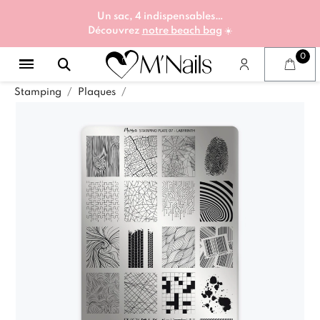
Un sac, 4 indispensables…
Découvrez
notre beach bag
☀️
Stamping
Plaques