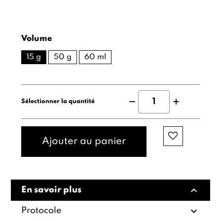
Volume
15 g
50 g
60 ml
Sélectionner la quantité
Ajouter au panier
expand_less
En savoir plus
expand_more
Protocole