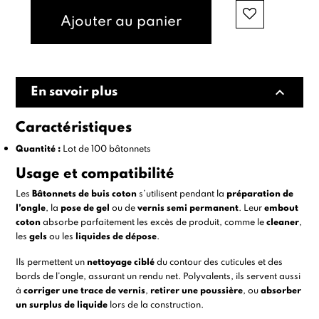
Ajouter au panier
expand_less
En savoir plus
Caractéristiques
Quantité :
Lot de 100 bâtonnets
Usage et compatibilité
Les
Bâtonnets de buis coton
s’utilisent pendant la
préparation de
l’ongle
, la
pose de gel
ou de
vernis semi permanent
. Leur
embout
coton
absorbe parfaitement les excès de produit, comme le
cleaner
,
les
gels
ou les
liquides de dépose
.
Ils permettent un
nettoyage ciblé
du contour des cuticules et des
bords de l’ongle, assurant un rendu net. Polyvalents, ils servent aussi
à
corriger une trace de vernis
,
retirer une poussière
, ou
absorber
un surplus de liquide
lors de la construction.