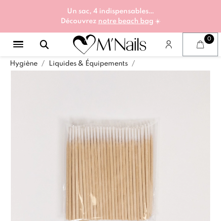
Un sac, 4 indispensables…
Découvrez
notre beach bag
☀️
Hygiène
Liquides & Équipements