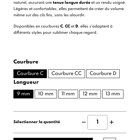
naturel, assurant une
tenue longue durée
et un rendu soigné.
Légères et confortables, elles permettent de créer du volume
même sur des cils fins, sans les alourdir.
Disponibles en courbures
C
,
CC
et
D
, elles s’adaptent à
différents styles pour sublimer chaque regard.
Courbure
Courbure C
Courbure CC
Courbure D
Longueur
9 mm
10 mm
11 mm
12 mm
13 mm
Sélectionner la quantité