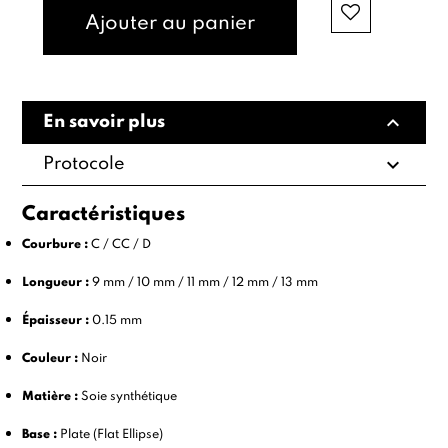
Ajouter au panier
expand_less
En savoir plus
expand_more
Protocole
Caractéristiques
Courbure :
C / CC / D
Longueur :
9 mm / 10 mm / 11 mm / 12 mm / 13 mm
Épaisseur :
0.15 mm
Couleur :
Noir
Matière :
Soie synthétique
Base :
Plate (Flat Ellipse)