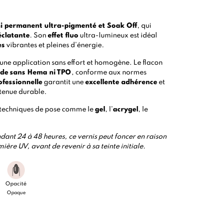
mi permanent ultra-pigmenté et Soak Off
, qui
éclatante
. Son
effet fluo
ultra-lumineux est idéal
es
vibrantes et pleines d’énergie.
une application sans effort et homogène. Le flacon
ide
sans Hema ni TPO
, conforme aux normes
ofessionnelle
garantit une
excellente adhérence
et
 tenue durable.
 techniques de pose comme le
gel
, l’
acrygel
, le
ant 24 à 48 heures, ce vernis peut foncer en raison
mière UV, avant de revenir à sa teinte initiale.
Opacité
Opaque