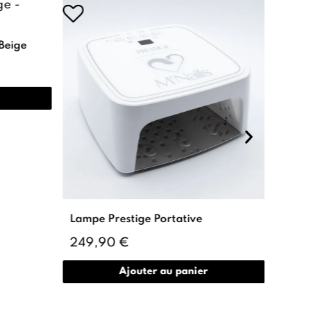
 Beige
Lampe Prestige Portative
Base 
249,90 €
12,0
Ajouter au panier