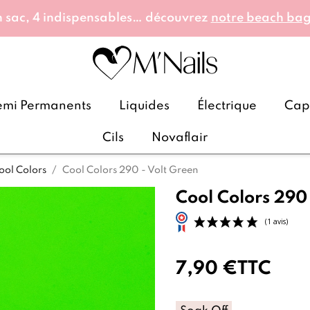
 sac, 4 indispensables… découvrez
notre beach ba
emi Permanents
Liquides
Électrique
Caps
Cils
Novaflair
ool Colors
Cool Colors 290 - Volt Green
Cool Colors 290
7,90 €
TTC