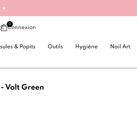
g
☀️
Connexion
ules & Popits
Outils
Hygiène
Nail Art
 - Volt Green
(1 avis)