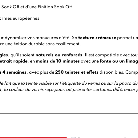
 Soak Off
et d’une
Finition Soak Off
normes européennes
our dynamiser vos manucures d’été. Sa
texture crémeuse
permet u
re une finition durable sans écaillement.
gles
, qu'ils soient
naturels ou renforcés
. Il est compatible avec to
etrait rapide
, en
moins de 10 minutes
avec une
fonte ou un lima
’à 4 semaines
, avec plus de
250 teintes et effets
disponibles. Compa
e fait que la teinte visible sur l'étiquette du vernis ou sur la photo
 la couleur du vernis reçu pourrait présenter certaines différences 