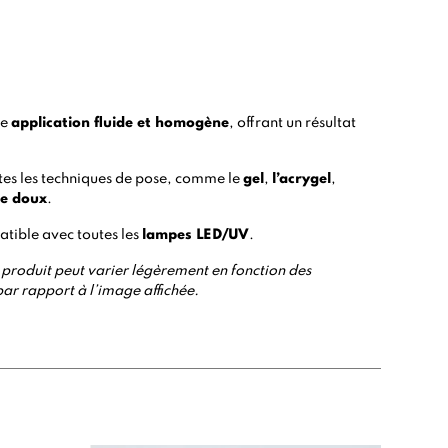
ne
application fluide et homogène
, offrant un résultat
utes les techniques de pose, comme le
gel
,
l’acrygel
,
ge doux
.
tible avec toutes les
lampes LED/UV
.
 du produit peut varier légèrement en fonction des
par rapport à l’image affichée.