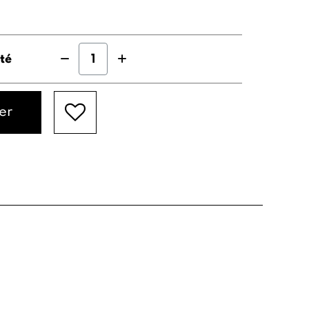
té
er