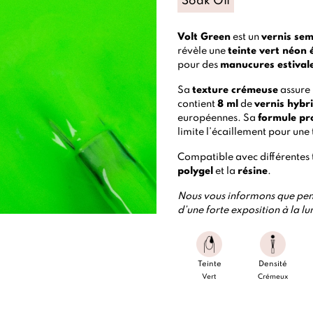
Soak Off
Volt Green
est un
vernis se
révèle une
teinte vert néon 
pour des
manucures estival
Sa
texture crémeuse
assure 
contient
8 ml
de
vernis hybr
européennes. Sa
formule pr
limite l’écaillement pour une
Compatible avec différentes
polygel
et la
résine
.
Nous vous informons que pend
d’une forte exposition à la lu
Teinte
Densité
Vert
Crémeux