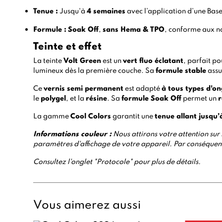
Tenue :
Jusqu'à
4 semaines
avec l’application d’une
Base
Formule :
Soak Off
,
sans Hema & TPO
, conforme aux 
Teinte et effet
La teinte
Volt Green
est un
vert fluo éclatant
, parfait p
lumineux dès la première couche. Sa
formule stable
assu
Ce
vernis semi permanent
est adapté
à tous types d'on
le
polygel
, et la
résine
. Sa
formule Soak Off
permet un
r
La gamme
Cool Colors
garantit une
tenue allant jusqu
Informations
couleur :
Nous attirons votre attention sur l
paramètres d'affichage de votre appareil. Par conséquent,
Consultez l'onglet "Protocole" pour plus de détails.
Vous aimerez aussi