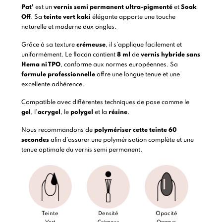
Pat'
est un
vernis semi permanent
ultra-pigmenté
et
Soak
Off
. Sa
teinte vert kaki
élégante apporte une touche
naturelle et moderne aux ongles.
Grâce à sa texture
crémeuse
, il s’applique facilement et
uniformément. Le flacon contient
8 ml
de
vernis hybride
sans
Hema ni TPO
, conforme aux normes européennes. Sa
formule professionnelle
offre une longue tenue et une
excellente adhérence.
Compatible avec différentes techniques de pose comme le
gel
, l’
acrygel
, le
polygel
et la
résine
.
Nous recommandons de
polymériser cette teinte 60
secondes
afin d’assurer une polymérisation complète et une
tenue optimale du vernis semi permanent.
Teinte
Densité
Opacité