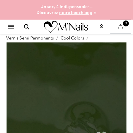
Un sac, 4 indispensables…
Découvrez
notre beach bag
☀️
Vernis Semi Permanents
Cool Colors