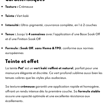
Texture :
Crémeuse
Teinte :
Vert kaki
Intensité :
Ultra-pigmenté, couvrance complète, en 1 à 2 couches
Tenue :
Jusqu'à
4 semaines
avec l’application d’une
Base Soak Off
et d’une
Finition Soak Off
Formule :
Soak Off
,
sans Hema & TPO
, conforme aux normes
européennes
Teinte et effet
La teinte
Pat'
est un
vert kaki raffiné et naturel
, parfait pour une
manucure élégante et discrète. Ce vert profond sublime aussi bien les
tenues sobres que les styles plus audacieux.
Sa texture
crémeuse
garantit une application rapide et homogène,
offrant un rendu intense dès la première couche. Sa
formule stable
assure une opacité optimale et une excellente résistance aux
écaillements.