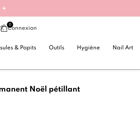
g
☀️
Connexion
ules & Popits
Outils
Hygiène
Nail Art
manent Noël pétillant
(2 avis)