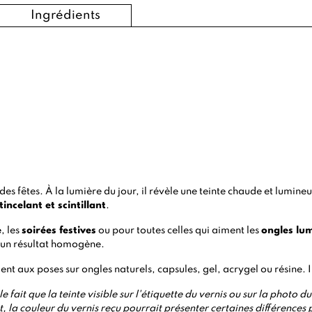
Ingrédients
des fêtes. À la lumière du jour, il révèle une teinte chaude et lumineu
tincelant et scintillant
.
e
, les
soirées festives
ou pour toutes celles qui aiment les
ongles lum
ur un résultat homogène.
vient aux poses sur ongles naturels, capsules, gel, acrygel ou résine. I
le fait que la teinte visible sur l'étiquette du vernis ou sur la photo
 la couleur du vernis reçu pourrait présenter certaines différences 