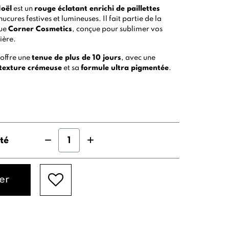
Noël
est un
rouge éclatant enrichi de paillettes
ucures festives et lumineuses. Il fait partie de la
que
Corner Cosmetics
, conçue pour sublimer vos
ière.
l offre une
tenue de plus de 10 jours
, avec une
texture crémeuse
et sa
formule ultra pigmentée
.
té
er