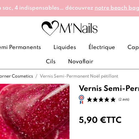
 sac, 4 indispensables… découvrez
notre beach ba
emi Permanents
Liquides
Électrique
Caps
Cils
Novaflair
orner Cosmetics
Vernis Semi-Permanent Noël pétillant
Vernis Semi-Per
5,90 €
TTC