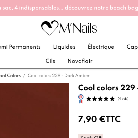
 sac, 4 indispensables… découvrez
notre beach ba
emi Permanents
Liquides
Électrique
Caps
Cils
Novaflair
ool Colors
Cool colors 229 - Dark Amber
Cool colors 229
7,90 €
TTC