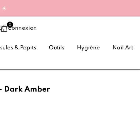
g
☀️
Connexion
ules & Popits
Outils
Hygiène
Nail Art
 - Dark Amber
(4 avis)