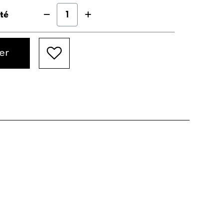
té
er