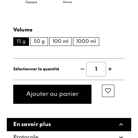
Opaque
Hema
Volume
15 g
50 g
100 ml
1000 ml
Sélectionner la quantité
Ajouter au panier
expand_less
En savoir plus
expand_more
Protocole