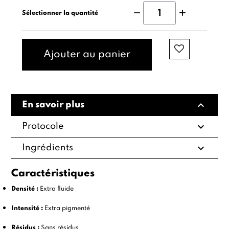
Sélectionner la quantité
Ajouter au panier
expand_less
En savoir plus
expand_more
Protocole
expand_more
Ingrédients
Caractéristiques
Densité :
Extra fluide
Intensité :
Extra pigmenté
Résidus :
Sans résidus