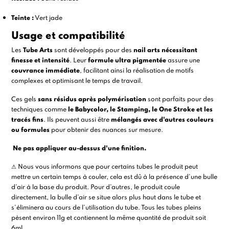
Teinte :
Vert jade
Usage et compatibilité
Les
Tube Arts
sont développés pour des
nail arts nécessitant
finesse et intensité
. Leur
formule ultra pigmentée
assure une
couvrance immédiate
, facilitant ainsi la réalisation de motifs
complexes et optimisant le temps de travail.
Ces gels
sans résidus après polymérisation
sont parfaits pour des
techniques comme
le Babycolor, le
Stamping
, le One Stroke et les
tracés fins
. Ils peuvent aussi être
mélangés avec d'autres couleurs
ou formules
pour obtenir des nuances sur mesure.
Ne pas appliquer au-dessus d'une finition.
⚠ Nous vous informons que pour certains tubes le produit peut
mettre un certain temps à couler, cela est dû à la présence d’une bulle
d’air à la base du produit. Pour d’autres, le produit coule
directement, la bulle d’air se situe alors plus haut dans le tube et
s’éliminera au cours de l’utilisation du tube. Tous les tubes pleins
pèsent environ 11g et contiennent la même quantité de produit soit
6ml.