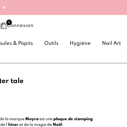
g
☀️
Connexion
ules & Popits
Outils
Hygiène
Nail Art
ter tale
de la marque
Moyra
est une
plaque de stamping
de l'
hiver
et de la magie de
Noël
.