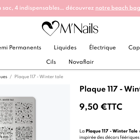
 sac, 4 indispensables… découvrez
notre beach ba
emi Permanents
Liquides
Électrique
Caps
Cils
Novaflair
ques
Plaque 117 - Winter tale
Plaque 117 - Win
9,50 €
TTC
La
Plaque 117 - Winter Tale
inspirée des décors féériques 