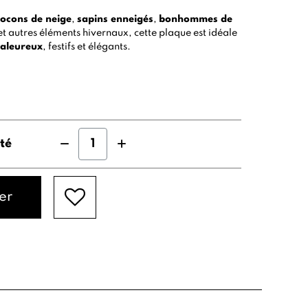
locons de neige
,
sapins enneigés
,
bonhommes de
t autres éléments hivernaux, cette plaque est idéale
haleureux
, festifs et élégants.
té
er