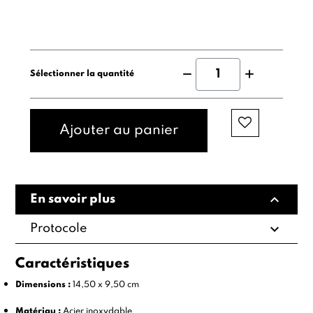
Sélectionner la quantité
Ajouter au panier
expand_less
En savoir plus
expand_more
Protocole
Caractéristiques
Dimensions :
14,50 x 9,50 cm
Matériau :
Acier inoxydable