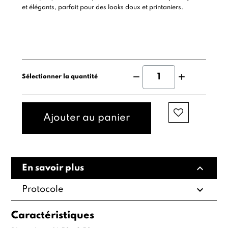
et élégants, parfait pour des looks doux et printaniers.
Sélectionner la quantité
Ajouter au panier
expand_less
En savoir plus
expand_more
Protocole
Caractéristiques