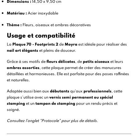
Dimensions :
14,50 x 9,50 cm
Matériau :
Acier inoxydable
Thème :
Fleurs, oiseaux et ombres décoratives
Usage et compatibilité
La
Plaque 70 - Footprints 2
de
Moyra
est idéale pour réaliser des
nail art élégants
et pleins de douceur.
Grâce à ses motifs de
fleurs délicates
, de
petits oiseaux
et leurs
ombres assorties
, cette plaque permet de créer des manucures
détaillées et harmonieuses. Elle est parfaite pour des poses raffinées
et naturelles.
Adaptée aussi bien aux
débutants
qu'aux
professionnels
, cette
plaque s’utilise avec un
vernis semi permanent ou spécial
stamping
et un
tampon de stamping
pour un rendu précis et
soigné.
Consultez l'onglet "Protocole" pour plus de détails.