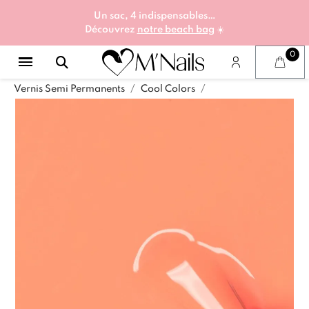
Un sac, 4 indispensables…
Découvrez
notre beach bag
☀️
Vernis Semi Permanents
Cool Colors