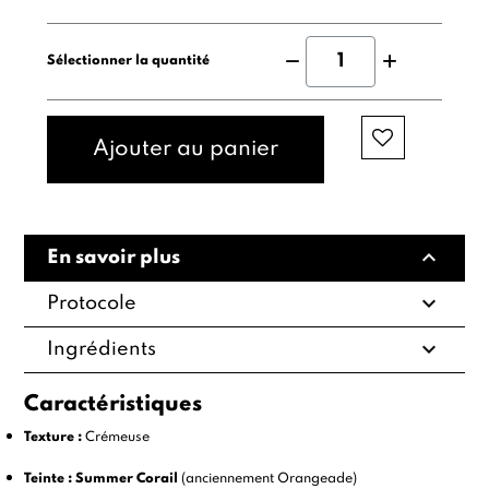
Sélectionner la quantité
Ajouter au panier
expand_less
En savoir plus
expand_more
Protocole
expand_more
Ingrédients
Caractéristiques
Texture :
Crémeuse
Teinte :
Summer Corail
(anciennement Orangeade)