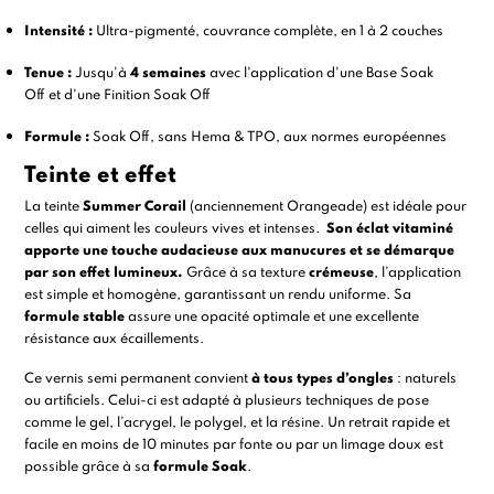
Intensité :
Ultra-pigmenté, couvrance complète, en 1 à 2 couches
Tenue :
Jusqu'à
4 semaines
avec l'application d'une
Base Soak
Off
et d'une
Finition Soak Off
Formule :
Soak Off, sans Hema & TPO, aux normes européennes
Teinte et effet
La teinte
Summer Corail
(anciennement Orangeade) est idéale pour
celles qui aiment les couleurs vives et intenses.
Son éclat vitaminé
apporte une touche audacieuse aux manucures et se démarque
par son effet lumineux.
Grâce à sa texture
crémeuse
, l’application
est simple et homogène, garantissant un rendu uniforme. Sa
formule stable
assure une opacité optimale et une excellente
résistance aux écaillements.
Ce vernis semi permanent convient
à tous types d’ongles
: naturels
ou artificiels. Celui-ci est adapté à plusieurs techniques de pose
comme le
gel
,
l’acrygel
, le
polygel
, et la
résine
. Un retrait rapide et
facile en moins de 10 minutes par fonte ou par un limage doux est
possible grâce à sa
formule Soak
.