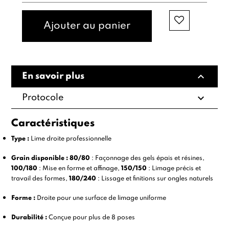
Ajouter au panier
expand_less
En savoir plus
expand_more
Protocole
Caractéristiques
Type :
Lime droite professionnelle
Grain disponible :
80/80
: Façonnage des gels épais et résines,
100/180
: Mise en forme et affinage,
150/150
: Limage précis et
travail des formes,
180/240
: Lissage et finitions sur ongles naturels
Forme :
Droite pour une surface de limage uniforme
Durabilité :
Conçue pour plus de 8 poses