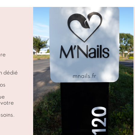
tre
n dédié
nos
ue
 votre
soins.