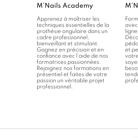
M’Nails Academy
M’N
Apprenez à maîtriser les
Form
techniques essentielles de la
avec
prothésie ongulaire dans un
lign
cadre professionnel,
Déco
bienveillant et stimulant.
pédag
Gagnez en précision et en
et pe
confiance avec l’aide de nos
votr
formatrices passionnées.
soye
Rejoignez nos formations en
besoi
présentiel et faites de votre
tenda
passion un véritable projet
profe
professionnel.