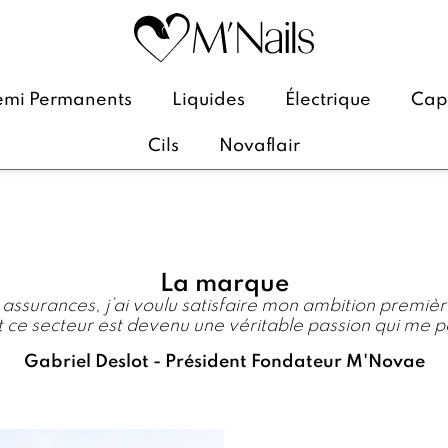
emi Permanents
Liquides
Électrique
Caps
Cils
Novaflair
La marque
ssurances, j’ai voulu satisfaire mon ambition première
t ce secteur est devenu une véritable passion qui me 
Gabriel Deslot - Président Fondateur M'Novae