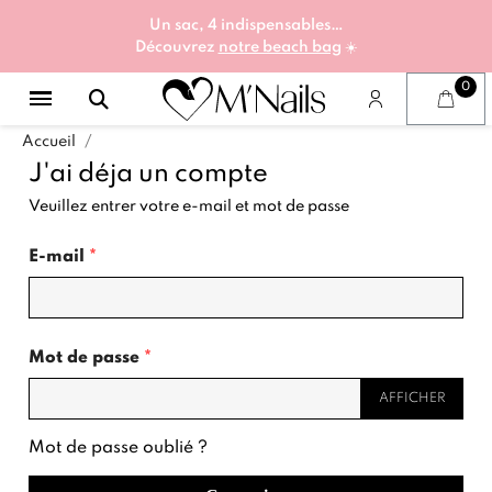
Un sac, 4 indispensables…
Découvrez
notre beach bag
☀️
Accueil
J'ai déja un compte
Veuillez entrer votre e-mail et mot de passe
E-mail
*
Mot de passe
*
AFFICHER
Mot de passe oublié ?