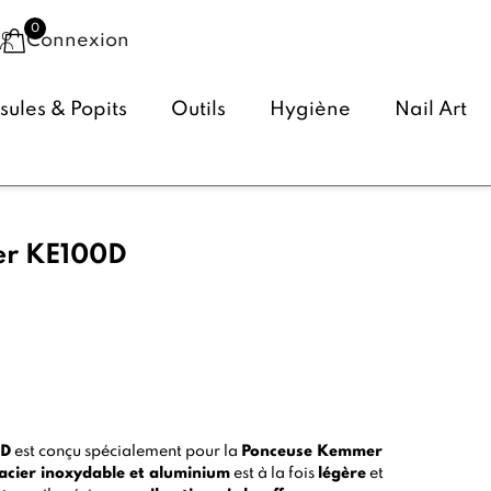
Connexion
ules & Popits
Outils
Hygiène
Nail Art
r KE100D
(1 avis)
0D
est conçu spécialement pour la
Ponceuse Kemmer
acier inoxydable et aluminium
est à la fois
légère
et