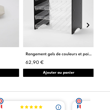
Rangement gels de couleurs et paillettes
Ponc
62,90 €
340
Ajouter au panier