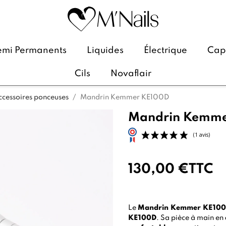
emi Permanents
Liquides
Électrique
Caps
Cils
Novaflair
ccessoires ponceuses
Mandrin Kemmer KE100D
Mandrin Kemme
130,00 €
TTC
Le
Mandrin Kemmer KE10
KE100D
. Sa pièce à main en