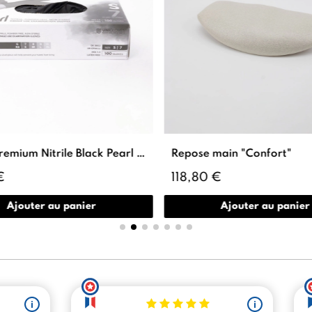
Gants Premium Nitrile Black Pearl - 100 pcs - UNIGLOVES
Repose main "Confort"
€
118,80 €
Ajouter au panier
Ajouter au panier