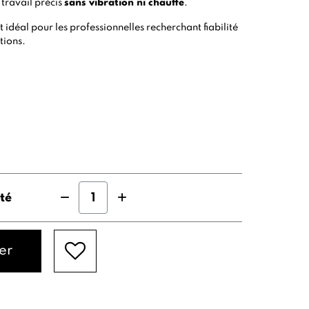
 travail précis
sans vibration ni chauffe
.
t idéal pour les professionnelles recherchant fiabilité
ations.
té
er