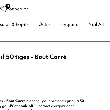
Connexion
ules & Popits
Outils
Hygiène
Nail Art
l 50 tiges - Bout Carré
(7 avis)
es - Bout Carré
est conçu pour présenter jusqu’à
50
, gel UV et soak-off
. Il permet d'organiser et