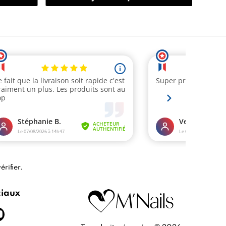
érifier
.
ciaux