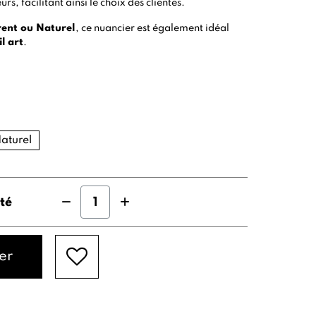
urs, facilitant ainsi le choix des clientes.
rent ou Naturel
, ce nuancier est également idéal
il art
.
aturel
té
er