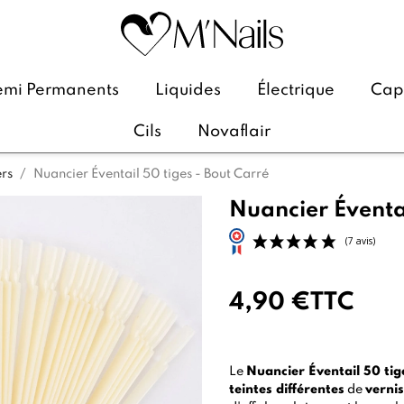
emi Permanents
Liquides
Électrique
Caps
Cils
Novaflair
rs
Nuancier Éventail 50 tiges - Bout Carré
Nuancier Éventai
4,90 €
TTC
Le
Nuancier Éventail 50 tig
teintes différentes
de
vernis