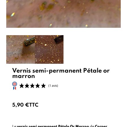
Vernis semi-permanent Pétale or
marron
5,90 €
TTC
(1 avis)
Le
vernis semi permanent Pétale Or Marron
de
Corner