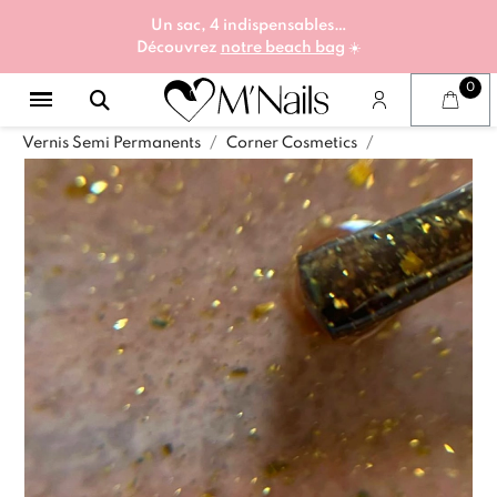
Un sac, 4 indispensables…
Découvrez
notre beach bag
☀️
Vernis Semi Permanents
Corner Cosmetics