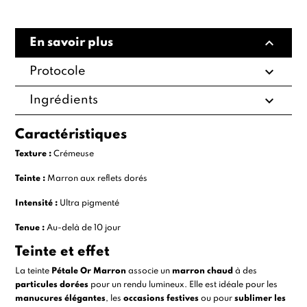
expand_less
En savoir plus
expand_more
Protocole
expand_more
Ingrédients
Caractéristiques
Texture :
Crémeuse
Teinte :
Marron aux reflets dorés
Intensité :
Ultra pigmenté
Tenue :
Au-delà de 10 jour
Teinte et effet
La teinte
Pétale Or Marron
associe un
marron chaud
à des
particules dorées
pour un rendu lumineux. Elle est idéale pour les
manucures élégantes
, les
occasions festives
ou pour
sublimer les