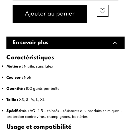
Ajouter au panier
expand_less
En savoir plus
Caractéristiques
Matière :
Nitrile, sans latex
Couleur :
Noir
Quantité :
100 gants par boîte
Taille :
XS, S, M, L, XL
Spécificités :
AQL 1,5 – chlorés – résistants aux produits chimiques –
protection contre virus, champignons, bactéries
Usage et compatibilité